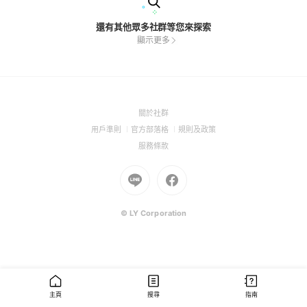
還有其他眾多社群等您來探索
顯示更多
(Open
關於社群
in
(Open
(Open
(Open
用戶準則
官方部落格
規則及政策
a
in
in
in
(Open
服務條款
new
a
a
a
in
window)
new
Go
new
Go
new
a
window)
to
window)
to
window)
new
Line
Facebook
window)
(Open
(Open
© LY Corporation
in
in
a
a
new
new
window)
window)
主頁
搜尋
指南