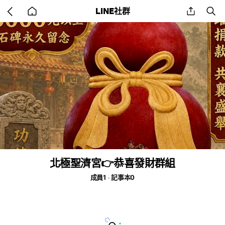
Go
share
se
LINE社群
back
to
home
北極聖濟宮👉恭喜發財群組
成員1
記事本0