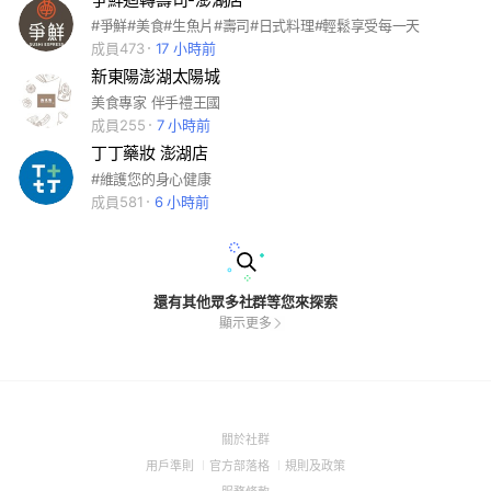
#爭鮮#美食#生魚片#壽司#日式料理#輕鬆享受每一天
成員473
17 小時前
新東陽澎湖太陽城
美食專家 伴手禮王國
成員255
7 小時前
丁丁藥妝 澎湖店
#維護您的身心健康
成員581
6 小時前
還有其他眾多社群等您來探索
顯示更多
(Open
關於社群
in
(Open
(Open
(Open
用戶準則
官方部落格
規則及政策
a
in
in
in