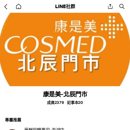
Go
share
se
LINE社群
back
to
home
康是美-北辰門市
成員2379
記事本20
專屬推薦
爭鮮迴轉壽司-澎湖店