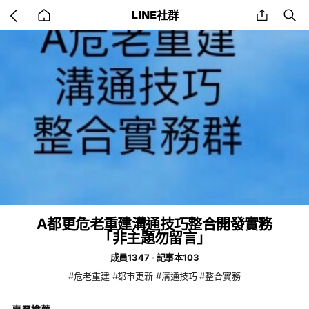
Go
share
se
LINE社群
back
to
home
A都更危老重建溝通技巧整合開發實務
「非主題勿留言」
成員1347
記事本103
#危老重建 #都市更新 #溝通技巧 #整合實務