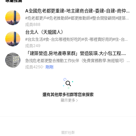
專屬推薦
A全國危老都更重建-地主建商合建-委建-自建-商仲-房仲-代銷-土地開發-公保地土地房屋買賣-總會群
#危老都更戶#危老推動師#都更推動師#整合開發顧問#建築師#估價師#地政士#經紀人#建商合建#協助委建#協助自建#協助更新會成立#危老問題#都更問題#合建契約#土地農地公業地#公設保留地#容積移轉#繼承#34-1共有問題#整合問題#估價問題#分配問題#營造廠#營建成本#建經公司#銀行資金#投資者資金#一樓問題#頂樓問題#未同意戶問題#修法建議#邀請相關產業人員入群討論#邀請-地主-屋主-推動師-專業人士-各都更危老協會理事長-市府官員-中央官員-立法委員-民意代表等人士入群指導了解討論#全國危老都更總會群#歡迎大家踴躍邀請朋友入群#
成員888
台北人（天龍國人）
#台北生活#食-台北哪裡有好吃的#衣-哪裡賣好用的#住-台北房價及社區資訊#行-停車及乘車資訊#育-學校、補習教育資訊#樂-好玩、好逛、私密景點#台北人生活點滴#台北人的思維#台北人的品味#天龍國人的一切#
成員249
「建築營造.房地產專業群」營造裝璜.大小包工程.危老都更.土開.公保地.重劃區.區段徵收土地
急找危老都更整合推動工作伙伴（免費實務教學.無經驗可）上中下游營造大小包工程/危老都更戶/ 危老都更推動師/老舊廠房/都更開發商/ 建築師. 估價師. 代書/建商合建/土開商仲/重劃區土地買賣/公設保留地/土地農地工業地/危老問題/都更法律規章 歡迎入群討論分享
成員4250
剛剛
還有其他眾多社群等您來探索
顯示更多
(Open
關於社群