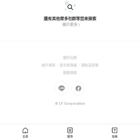
還有其他眾多社群等您來探索
顯示更多
(Open
關於社群
in
(Open
(Open
(Open
用戶準則
官方部落格
規則及政策
a
in
in
in
(Open
服務條款
new
a
a
a
in
window)
new
Go
new
Go
new
a
window)
to
window)
to
window)
new
Line
Facebook
window)
(Open
(Open
© LY Corporation
in
in
a
a
new
new
window)
window)
主頁
搜尋
指南