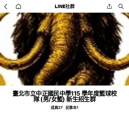
Go
share
se
LINE社群
back
to
home
臺北市立中正國民中學115 學年度籃球校
隊 (男/女籃) 新生招生群
成員27
記事本1