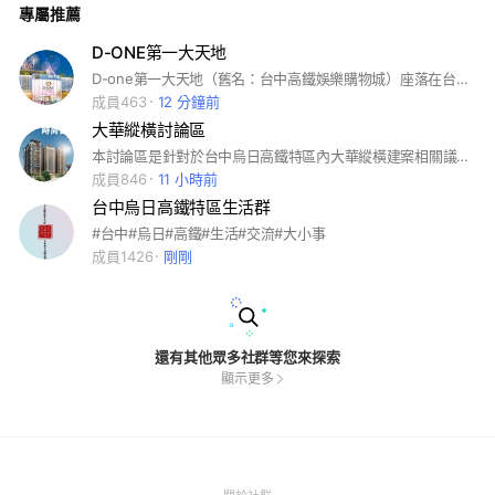
專屬推薦
#台中重劃區 #台中巨蛋 #中科效應 #崇德文心 #南屯單元二 #單
元三 #烏日高鐵 #寶佳 #勝美 #佳泰 #佳福 #佳茂 #佳昂 #合遠
#合康 #和築 #和宜 #豐邑 #總太 #富宇 #惠宇 #富旺 #亞昕 #寶
D-ONE第一大天地
璽 #親家 #坤聯發 #坤悅 #順天 #萬群 #新高創 #海悅 #富華 #
D-one第一大天地（舊名：台中高鐵娛樂購物城）座落在台中高鐵站旁，直通高鐵、台鐵、捷運，建築將規劃為地下1層、地上4層，每個樓層都有1.9萬坪，預計會有百貨購物中心、國際多功能展示場、國際五星級酒店、百老匯等級電影城、電競IP動漫主題館、國際級音樂燈光秀以及室內大型景觀瀑布等多項大型設施。
遠雄 #信義 #華威
成員463
12 分鐘前
大華縱橫討論區
本討論區是針對於台中烏日高鐵特區內大華縱橫建案相關議題進行討論，非本建案之議題，請勿討論，違者立馬踢！踢！踢！絕不寬貸。
成員846
11 小時前
台中烏日高鐵特區生活群
#台中#烏日#高鐵#生活#交流#大小事
成員1426
剛剛
還有其他眾多社群等您來探索
顯示更多