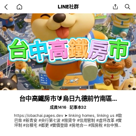
Go
share
se
LINE社群
back
to
home
台中高鐵房市🔰烏日九德前竹南區…
成員1416
記事本32
https://obachai.pages.dev ➤ linking homes, linking us #歐
巴柴 #新青安 #央行第七波 #限貸令 #信用管制 #虛坪改革 #實
坪制 #台積宅 #都更 #實價登錄 #房地合一 #囤房稅 #台中預售
屋 #台中新成屋 #台中中古屋 #台中二手屋 #台中港特定區 #台
中買房 #台中租房 #台中首購 #台中換屋 #台中大樓 #台中透天