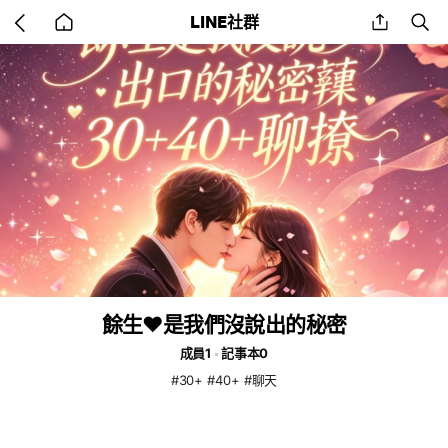
Go
share
se
LINE社群
back
to
home
餘生♥️是我們沒說出的秘密
成員1
記事本0
#30+ #40+ #聊天