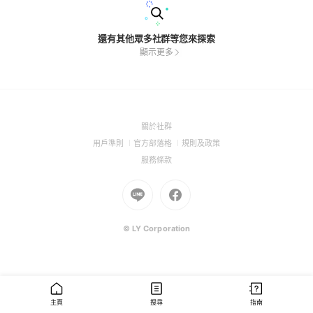
還有其他眾多社群等您來探索
顯示更多
(Open
關於社群
in
(Open
(Open
(Open
用戶準則
官方部落格
規則及政策
a
in
in
in
(Open
服務條款
new
a
a
a
in
window)
new
Go
new
Go
new
a
window)
to
window)
to
window)
new
Line
Facebook
window)
(Open
(Open
© LY Corporation
in
in
a
a
new
new
window)
window)
主頁
搜尋
指南