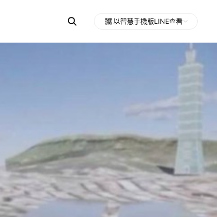
Search
以智慧手機版LINE查看
OpenChats
Open
or
search
messages
area