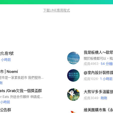
下載LINE應用程式
我是板橋人～歐
進化島1號
9 小時前
成員4963
54 分
| Noemí
@室內設計裝修
🌳 樂覓未來超市是一家素食超市 我們堅持無五辛、無動物實驗 只選對身體與地球溫柔的品牌 讓每一次購物 都成為一種更善待生命的選擇❤️
成員1026
1 小時前
剛
ats /Grab欠我一個獎盃群
大熊🐻多多溫馨旅
申請成為Uber Eats 外送合作夥伴 申請成為Uber Eats 外送合作夥伴 自由接案、彈性賺錢，你的時間由你作主 ... 選擇您偏好的外送方式 若您希望選擇「機車」開通帳號： ... 上傳文件，並審核通過 ... 通過線上測驗 ... 準備保溫袋 ...
成員3049
剛剛
 小時前
公告群
維美團購市集《