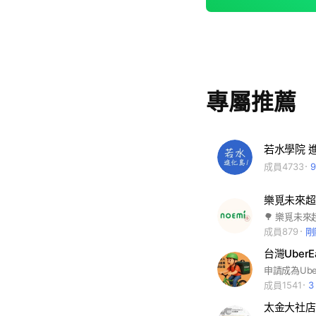
專屬推薦
若水學院 
成員4733
樂覓未來超市 
成員879
剛
台灣UberE
成員1541
3
太金大社店