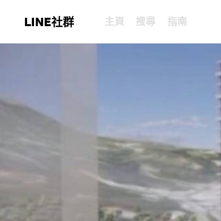
LINE社群
主頁
搜尋
指南