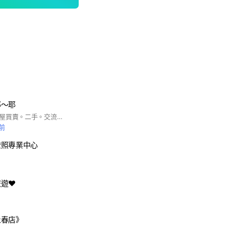
耶～耶
關於板橋都可以。租屋買賣。二手。交流新聞。板橋商店。大事小事。都來入群聊#板橋#江子翠#
鐘前
證照專業中心
遊❤️
永春店》