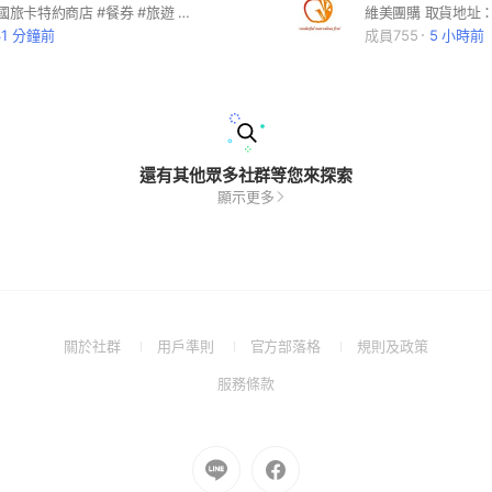
#優惠票券 #國旅卡特約商店 #餐券 #旅遊 #全台美食 #王品系列 #萬豪酒店 #饗食天堂 #海港系列 #吃喝玩樂 #住宿券 #各大樂園 #飯店 #連鎖餐飲 #家樂福禮券 #7-11商品卡 #離島旅遊 #國內旅遊 #機票 #船票 #小琉球 #團媽合作 #親子同樂 #電子券 #實體通路 #代訂房 #船票 #自由行 #客製化旅遊 #簽證 #KOL合作 #多元支付 #全球網卡 #即買即用 #團購 #公司行號 #職工福委 #員工聚餐 #自助餐 #福利
31 分鐘前
成員755
5 小時前
還有其他眾多社群等您來探索
顯示更多
(Open
(Open
(Open
(Open
關於社群
用戶準則
官方部落格
規則及政策
in
in
in
in
(Open
服務條款
a
a
a
a
in
new
new
new
new
a
window)
window)
window)
window)
new
Go
Go
window)
to
to