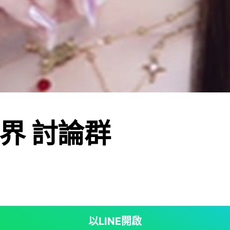
界 討論群
以LINE開啟