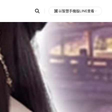
Search
以智慧手機版LINE查看
OpenChats
Open
or
search
messages
area