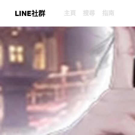
LINE社群
主頁
搜尋
指南