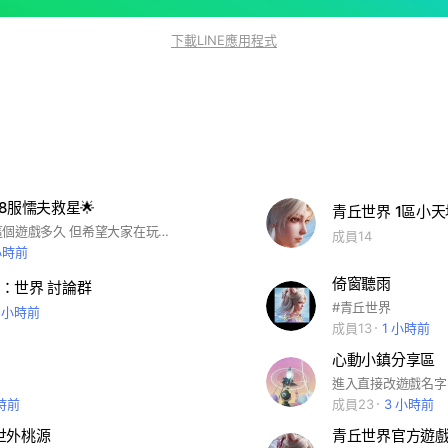
下載LINE應用程式
8服懦夫救星🌟
青丘世界 1區小天
不知道會玩這個遊戲多久 但希望大家在玩的這段時間都能互相幫忙開開心心🫶🏻✨
成員14
小時前
倚窗聽雨
：世界 討論群
#青丘世界
1 小時前
成員13
1 小時前
心動小鎮分享區
進入直接改遊戲名字
小時前
成員23
3 小時前
世外桃源
青丘世界官方遊