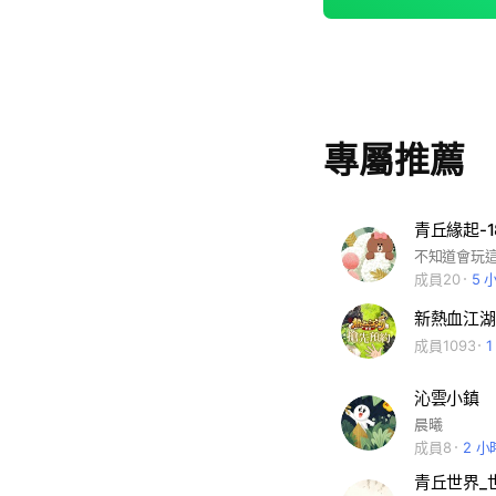
專屬推薦
青丘緣起-1
成員20
5 
新熱血江湖
成員1093
沁雲小鎮
晨曦
成員8
2 
青丘世界_