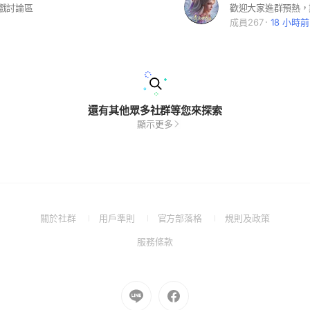
遊戲討論區
歡迎大家進群預熱，
成員267
18 小時前
還有其他眾多社群等您來探索
顯示更多
(Open
(Open
(Open
(Open
關於社群
用戶準則
官方部落格
規則及政策
in
in
in
in
(Open
服務條款
a
a
a
a
in
new
new
new
new
a
window)
window)
window)
window)
new
Go
Go
window)
to
to