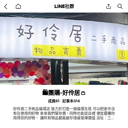
Go
share
se
LINE社群
back
to
home
🛍️團購-好伶居👛
成員61
記事本314
好伶居二手商品循環店 致力於打造一個循環生態 可以把家中沒
有在使用的好物 拿來我們幫你賣，同時也能從店裡 便宜選購你
用得到的好物， 讓所有物品都能被珍惜被發揮價值 店址：三重
區五華街143號