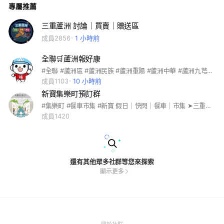
專屬推薦
三重蘆洲 討論｜買賣｜贈送區
成員2856
1 小時前
全聯🛒蘆洲報好康
#全聯 #蘆洲區 #蘆洲民族 #蘆洲重陽 #蘆洲中華 #蘆洲九芎 #蘆洲長安 #蘆洲忠孝 #蘆洲永樂 #蘆洲中山 #蘆洲民權 #三重永福 #三重中正#三重中正北
成員1103
10 小時前
新寶集樂町預訂群
#集樂町 #餐車市集 #新寶 假日｜快閃｜餐車｜市集 ➤三重新寶/集樂町Jile Town 時間｜14:00—21:00 日期｜每週五、六、日 歡迎連結🔗追蹤預訂。 每週我們都會預告 下週出席的餐車以及行程。 地址：新北市三重區集賢路207號 ⚠️集樂町市集新寶場 預訂社群版規⚠️ 1.開放兩天前記事本上架接受預訂。 2.嚴禁討論與集樂町市集新寶場 無關的話題，警告三次將剔除社群。 3.營業時段盡量 保持版面乾淨， 尊重現場的朋友及營業中的訂餐權益。 4.嚴禁製造對立以及 挑起傷害仇恨言語，違者直接剔除。 5.預訂餐點逾時未能取餐， 敬請務必告知餐車延後或是取消， 切勿輕易棄單！重大棄單者直接剔除。 6.真的美味好吃， 敬請不吝分享與大家嘗試體驗！ 有缺失也請不吝指導賜教， 我們才能更加改良進步。
成員1420
還有其他眾多社群等您來探索
顯示更多