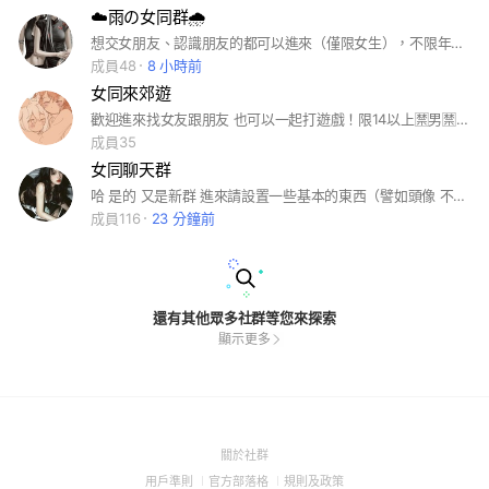
☁️雨の女同群🌧️
想交女朋友、認識朋友的都可以進來（僅限女生），不限年齡，但進來要語音認證#女同#交朋友#聊天
成員48
8 小時前
女同來郊遊
歡迎進來找女友跟朋友 也可以一起打遊戲！限14以上🈲男🈲吵架
成員35
女同聊天群
哈 是的 又是新群 進來請設置一些基本的東西（譬如頭像 不要系統頭貼 太裸露的都可以）不然一律拒絕 男生勿入謝謝 進來請去填單 （不限年齡 但太大的先不要）要玩門就不要進來 進來必須語音驗證
成員116
23 分鐘前
還有其他眾多社群等您來探索
顯示更多
(Open
關於社群
in
(Open
(Open
(Open
用戶準則
官方部落格
規則及政策