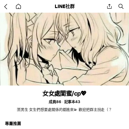
Go
share
se
LINE社群
back
to
home
女女處閨蜜/cp💖
成員86
記事本43
🈲男生 女生們想要處關係的都進來💫 歡迎把群主拐走（？
專屬推薦