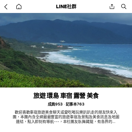
Go
share
se
LINE社群
back
to
home
旅遊 環島 車宿 露營 美食
成員953
記事本763
歡迎喜歡車宿旅遊美食聊天或愛吃喝玩樂趴趴走的朋友快來入
團，本團內含全網最最豐富的旅遊車宿及景點及美食訊息及地圖
連結，點入即刻有導航---，本社團友臥舞藏龍，有各界的達
人，歡迎入團假如要詢問問題，歡迎線上提問，將有達人回答，
天天更新記事本---還沒入團的新朋友，走過路過千萬別錯過喔