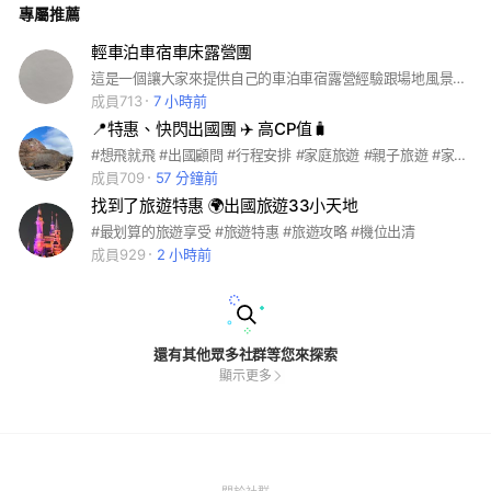
專屬推薦
～專業吃貨及旅遊行家在線--分享旅遊訊息及美景和美食，最近
2025年各地燈會線上分享中....天天更新記事本訊息含有全網最
多最新旅遊訊息
輕車泊車宿車床露營團
這是一個讓大家來提供自己的車泊車宿露營經驗跟場地風景分享
成員713
7 小時前
📍特惠、快閃出國團 ✈️ 高CP值🧳
#想飛就飛 #出國顧問 #行程安排 #家庭旅遊 #親子旅遊 #家族旅遊 #員工旅遊 #旅遊 #世界 #世界旅遊 #飛出國 #玩世界 #旅行社 #旅行團 #出國
成員709
57 分鐘前
找到了旅遊特惠 🌍出國旅遊33小天地
#最划算的旅遊享受 #旅遊特惠 #旅遊攻略 #機位出清
成員929
2 小時前
還有其他眾多社群等您來探索
顯示更多