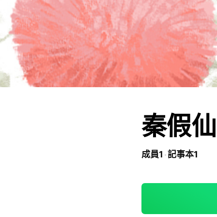
秦假仙
成員1
記事本1