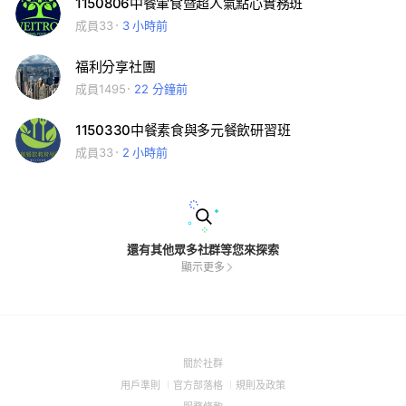
1150806中餐葷食暨超人氣點心實務班
成員33
3 小時前
福利分享社團
成員1495
22 分鐘前
1150330中餐素食與多元餐飲研習班
成員33
2 小時前
還有其他眾多社群等您來探索
顯示更多
(Open
關於社群
in
(Open
(Open
(Open
用戶準則
官方部落格
規則及政策
a
in
in
in