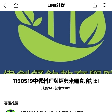
Go
share
se
LINE社群
back
to
home
1150519中餐料理與經典米麵食培訓班
成員34
記事本189
專屬推薦