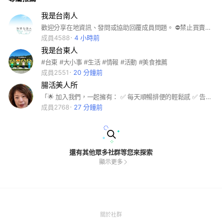
我是台南人
歡迎分享在地資訊、發問或協助回覆成員問題。 ⛔禁止買賣、廣告、拉人、引流、歧視、罵髒話、人身攻擊、散佈股票、違法或色情訊息 加入後先去看記事本裡的社群公約，避免違規被踢喔! 有社群、社團規定問題，請聯繫台南小幫手提問 LINE ID：@710hbpcu 請先加入台南社團： 👉我是台南人 https://reurl.cc/bl4q13 👉台南房屋買賣 http://goo.gl/Js9kAP
成員4588
4 小時前
我是台東人
#台東 #大小事 #生活 #情報 #活動 #美食推薦
成員2551
20 分鐘前
腸活美人所
「🌟 加入我們，一起擁有： ✅ 每天順暢排便的輕鬆感 ✅ 告別小腹凸出的自信美 ✅ 消化系統平衡的舒適感 💡 專業腸道健康知識分享 🍃 天然調理方法教學 🎉科學快速「腸活調理包」｜ #腸道 #腸活 #益生菌 #養瘦菌 #免疫力 #情緒 #失智 #過動 #睡眠 #便秘 #腸漏 #憂鬱 #過敏 #小腹剋星 #順暢 #腸腦軸線 #腸是第二大腦
成員2768
27 分鐘前
還有其他眾多社群等您來探索
顯示更多
(Open
關於社群