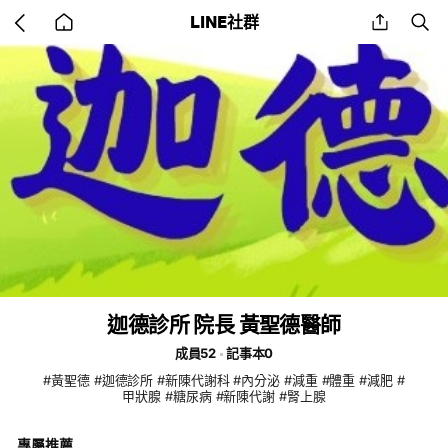
Go
share
se
LINE社群
back
to
home
迦德診所 院長 黃聖德醫師
成員52
記事本0
#黃聖德 #迦德診所 #新陳代謝科 #內分泌 #減重 #體重 #減肥 #
甲狀腺 #糖尿病 #新陳代謝 #腎上腺
專屬推薦