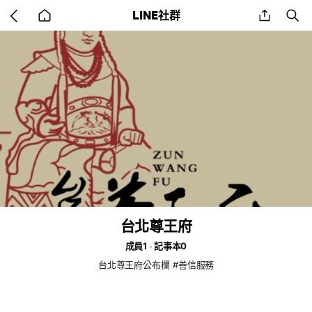
Go
share
se
LINE社群
back
to
home
台北尊王府
成員1
記事本0
台北尊王府公布欄 #善信服務