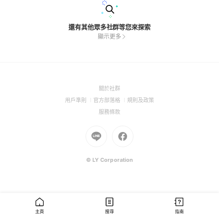
還有其他眾多社群等您來探索
顯示更多
(Open
關於社群
in
(Open
(Open
(Open
用戶準則
官方部落格
規則及政策
a
in
in
in
(Open
服務條款
new
a
a
a
in
window)
new
Go
new
Go
new
a
window)
to
window)
to
window)
new
Line
Facebook
window)
(Open
(Open
© LY Corporation
in
in
a
a
new
new
window)
window)
主頁
搜尋
指南