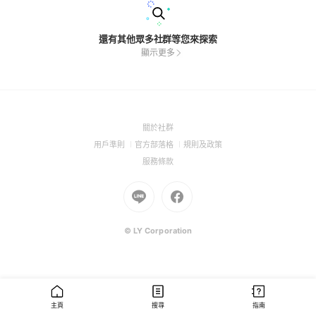
還有其他眾多社群等您來探索
顯示更多
(Open
關於社群
in
(Open
(Open
(Open
用戶準則
官方部落格
規則及政策
a
in
in
in
(Open
服務條款
new
a
a
a
in
window)
new
Go
new
Go
new
a
window)
to
window)
to
window)
new
Line
Facebook
window)
(Open
(Open
© LY Corporation
in
in
a
a
new
new
window)
window)
主頁
搜尋
指南