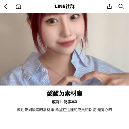
Go
share
se
LINE社群
back
to
home
酸酸ㄉ素材庫
成員1
記事本0
歡迎來到酸酸的素材庫 希望在這裡的成員們都能 是開心的