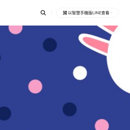
Search
以智慧手機版LINE查看
OpenChats
Open
or
search
messages
area