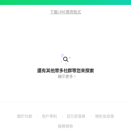
下載LINE應用程式
還有其他眾多社群等您來探索
顯示更多
(Open
(Open
(Open
(Open
關於社群
用戶準則
官方部落格
規則及政策
in
in
in
in
(Open
服務條款
a
a
a
a