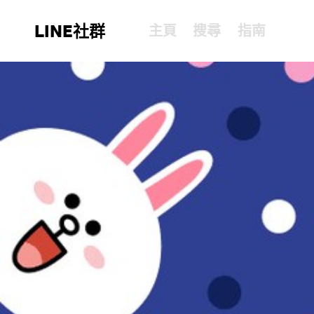
LINE社群
主頁
搜尋
指南