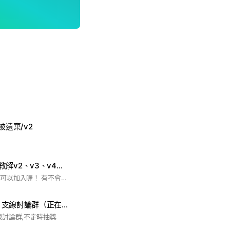
n 被遺棄/v2
友善Blox fruit群(教解v2、v3、v4和帶打副本，還有打利維坦、鯊魚王)和競爭者
有玩Blox fruit的人都可以加入喔！ 有不會Blox fruit的都能問喔！ 也可聊培養花園等等……
Blox fruits 交易、支線討論群（正在抽永狐、果探喔~）不定時抽紅果
易、支線討論群,不定時抽獎