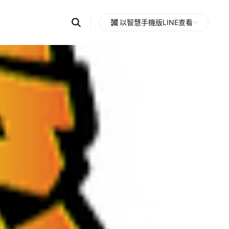
Search
以智慧手機版LINE查看
OpenChats
Open
or
search
messages
area