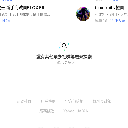
Roblox海賊王 新手海賊團BLOX FRUIT
blox fruits 揪團
#BLOX FRUIT的新手老手都歡迎#禁止傳廣告#禁止色色
0 小時前
成員48
14 小時前
還有其他眾多社群等您來探索
顯示更多
(Open
(Open
(Open
(Open
關於社群
用戶準則
官方部落格
規則及政策
in
in
in
in
(Open
(Open
服務條款
Yahoo! JAPAN
a
a
a
a
in
in
new
new
new
new
a
a
window)
window)
window)
window)
new
new