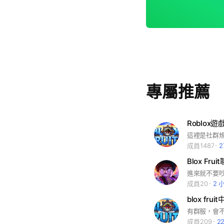
專屬推薦
成員1487
2
Blox Fru
進來就不要吵
成員20
2 
有群服，會
成員209
2