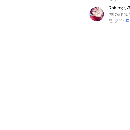
成員391
1