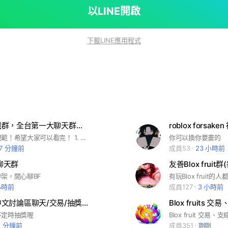
以LINE開啟
下載LINE應用程式
Roblox遊戲群，全台第一大聊天群，blox fruit遊戲聊天，1475人抽475R，歡迎加入！
roblox forsake
這裡是社群規範！希望大家可以看完！ 1. 請大家盡量不要吵架，如果有人吵架的話請通報管理員處理喔！ 2. 這裡每加進100人就會抽獎喔！金額不等，歡迎大家加入！ 3.本群組主要討論bf，其他roblox遊戲也可以討論，不限於blox fruit喔！
你可以換你要畫的
7 分鐘前
成員53
23 小時前
it聊天群
架，開心聊BF
小時前
成員127
3 小時前
blox fruit中文討論區聊天/交易/抽獎（滿200人抽黑刀）有群服喔
不定時抽獎喔
Blox fruit 交
2 分鐘前
成員351
剛剛