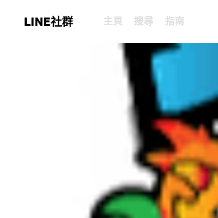
LINE社群
主頁
搜尋
指南