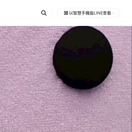
Search
以智慧手機版LINE查看
OpenChats
Open
or
search
messages
area