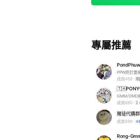
專屬推薦
PondPh
成員458
剛
🇹🇭PON
GMM/DM
成員680
2
成員596
4
Rong-G