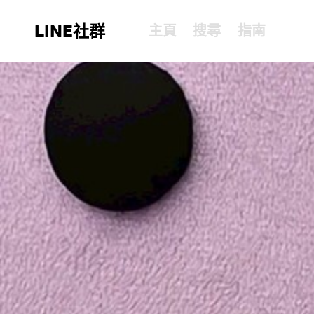
LINE社群
主頁
搜尋
指南