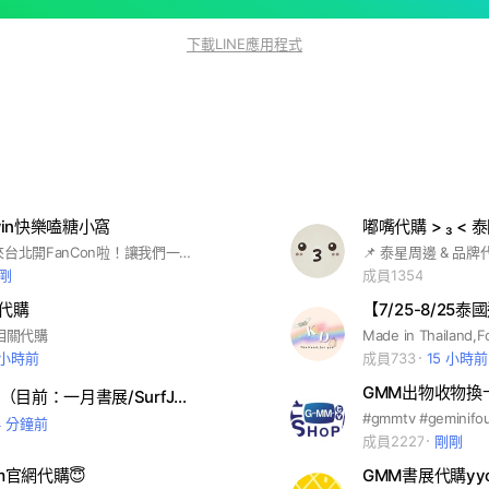
下載LINE應用程式
uwin快樂嗑糖小窩
嘟嘴代購 > ₃ <
PPW終於要來台北開FanCon啦！讓我們一起努力加油搶票，順利進場見二寶吧！🥹
剛
成員1354
Y代購
D相關代購
 小時前
成員733
15 小時前
GMM出物收物換
賭徒代購群（目前：一月書展/SurfJava FM）
4 分鐘前
成員2227
剛剛
mm官網代購😇
GMM書展代購yyo