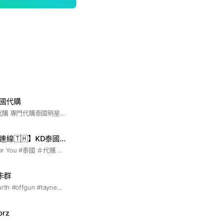
 泰國代購
📌 泰星周邊 & 品牌代購 專門代購泰國明星周邊及相關品牌 ✨️ 如有其他泰國商品需求，歡迎私訊詢問！📩 由 @wen.meowmeow & @lovefilter_2023 營運
【7/25-8/25泰國連線🇹🇭】KD泰國選物所
Made in Thailand,For You #泰國 ＃代購 #服飾 #包包 #零食 #盲盒 #貼圖 #泰星周邊 #泰國本土品牌
卡群
#gmmtv #geminifourth #offgun #taynew #earthmix #pondphuwin #forcebook #joongdunk #jimmysea #firstkhaotung #perthchimon
rz