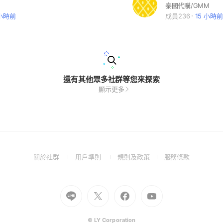
泰國代購/GMM
 小時前
成員236
15 小時前
還有其他眾多社群等您來探索
顯示更多
(Open
(Open
(Open
(Open
關於社群
用戶準則
規則及政策
服務條款
in
in
in
in
a
a
a
a
new
new
new
new
Go
Go
Go
Go
window)
window)
window)
window)
to
to
to
to
Line
X
Facebook
Youtube
(Open
(Open
(Open
(Open
© LY Corporation