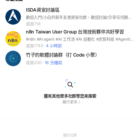
ISDA資安討論區
歡迎入門/小白的新手友善資安社群，歡迎討論/分享任何跟資安有關的議題，不歡迎來打廣告的~ 本社群只接受不用還款的借款還有每天漲停的股票，其他都會嚴格禁止XD
成員718
n8n Taiwan User Group 台灣技術夥伴共好學習
#n8n #AI agent #AI 工作流 #AI 自動化 #虎智科技 #Agentic #AI Workflow #Zapier #Flowise #OpenWebUI #Make #AI自動化工具 #AI自動化工具流
成員1763
4 小時前
竹子的軟體討論群（打 Code 小聚）
成員330
16 分鐘前
還有其他眾多社群等您來探索
顯示更多
(Open
關於社群