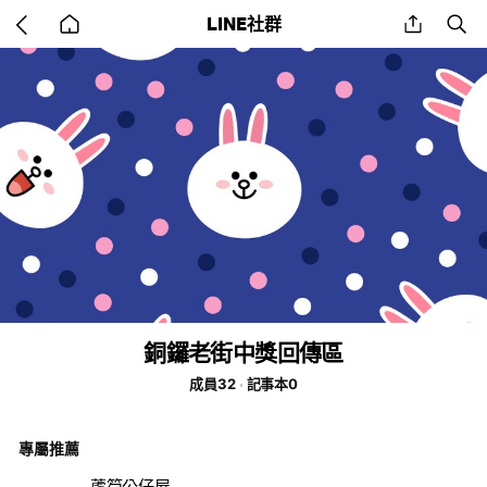
Go
share
se
LINE社群
back
to
home
銅鑼老街中獎回傳區
成員32
記事本0
專屬推薦
蘆筍公仔屋