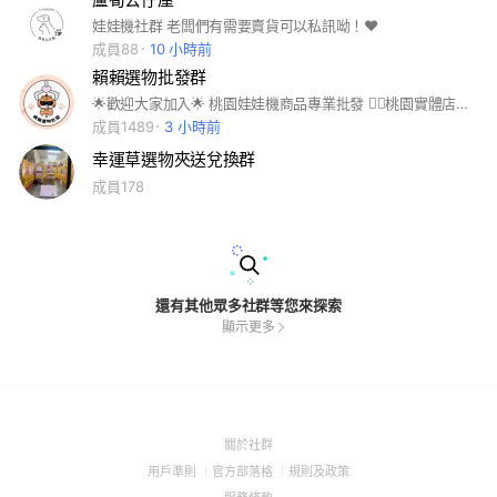
娃娃機社群 老闆們有需要賣貨可以私訊呦！❤️
成員88
10 小時前
賴賴選物批發群
🌟歡迎大家加入🌟 桃園娃娃機商品專業批發 👉🏻桃園實體店面 👉🏻來店自取無數量限制 👉🏻門口可停車 店裡有冷氣 👉🏻大陸直發免運 可宅配 賣貨便 👉🏻獨家商品 改盒 👉🏻客製化服務 包膜 泡殼 外包 C架 👉🏻可併單 私訊留貨 👉🏻每月飛去看貨 最新商品帶回來 ———————————————————— 現貨 賣貨便當天寄出 需要私訊我可加官方line 祝大家都能買到喜歡的商品👍🏻
成員1489
3 小時前
幸運草選物夾送兌換群
成員178
還有其他眾多社群等您來探索
顯示更多
(Open
關於社群
in
(Open
(Open
(Open
用戶準則
官方部落格
規則及政策
a
in
in
in