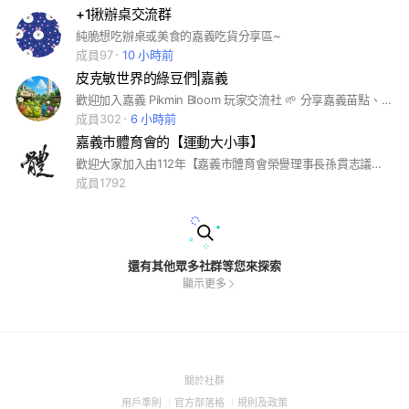
+1揪辦桌交流群
純脆想吃辦桌或美食的嘉義吃貨分享區~
成員97
10 小時前
皮克敏世界的綠豆們|嘉義
歡迎加入嘉義 Pikmin Bloom 玩家交流社 🌱 分享嘉義苗點、畫框、花點與任務資訊 一起散步種花、找苗、完成挑戰！ 謝絕其它廣告！ 📍 限嘉義地區資訊 📸 歡迎分享發現的純點與稀有苗 🌸 互助完成每週挑戰
成員302
6 小時前
嘉義市體育會的【運動大小事】
歡迎大家加入由112年【嘉義市體育會榮譽理事長孫貫志議員】成立的【體育會相關活動交流平台】，本群組只會發關於嘉義市體育會（主辦、承辦、協辦活動）如:廠商合作夥伴、各項運動推廣及活動（免費、付費都會特別告知），想知道嘉義市體育會更多更好康的運動大小事，千萬不要錯過這個群組的訊息！
成員1792
還有其他眾多社群等您來探索
顯示更多
(Open
關於社群
in
(Open
(Open
(Open
用戶準則
官方部落格
規則及政策