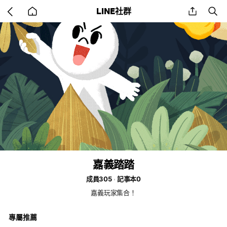
Go
share
se
LINE社群
back
to
home
嘉義踏踏
成員305
記事本0
嘉義玩家集合！
專屬推薦