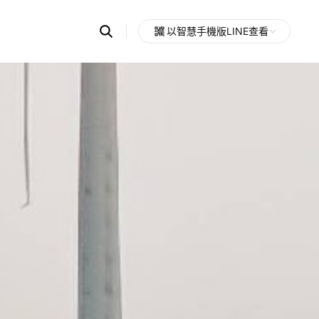
Search
以智慧手機版LINE查看
OpenChats
Open
or
search
messages
area