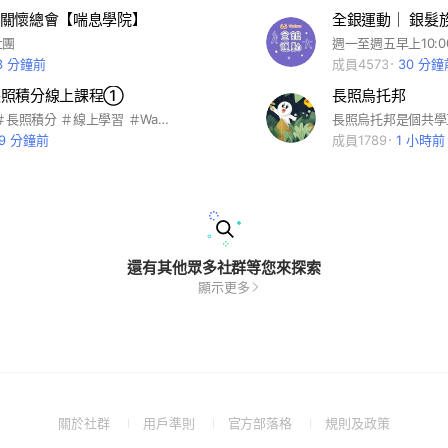
關懷總會【喘息學院】
全銀運動｜ 銀髮
社團
3 分鐘前
成員4573
30 分鐘
e 長照積分線上課程①
長照烏托邦
＃課程分享 ＃長照積分 ＃線上學習 ＃WaCare
29 分鐘前
成員1789
1 小時前
還有其他眾多社群等您來探索
顯示更多
(Open
(Open
(Open
(Open
關於社群
用戶準則
官方部落格
規則及政策
in
in
in
in