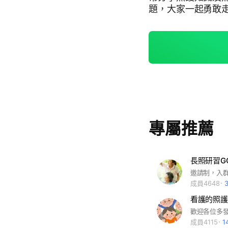
題，大家一起勇敢走下去。 #失智症 #失智症照顧 #
心理諮商 #銀髮 #
專屬推薦
長照研習G
成員4648
成員4115
1