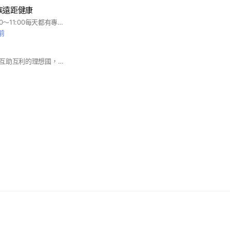
族遠距健康
週一至週五早上10:00～11:00每天都有專業LIVE線上課程，大家一起健康促進。 ✨記事本有所有課程資訊✨ 歡迎一起加入👏 #防疫 #遠距 #健康 #銀髮 #長照 #運動 #衛教 #居隔好夥伴 #樂活 #退休 #熟齡 #諮詢 #健康促進 #預防 #延緩 #增健康 #課程 #免費
前
長照烏托邦是個共學互助互利的理想國，為全國指標性第一個長照交流社群，主旨是資深帶領新手，教育訓練資訊分享，服務問題交流解答，長照職涯長久規劃分析