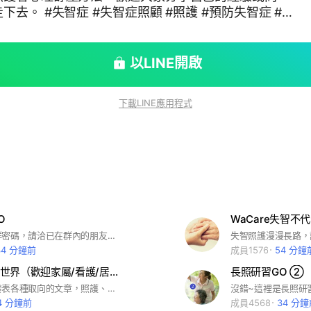
照護 #預防失智症 #
治療 #健康促進
以LINE開啟
下載LINE應用程式
O
邀請制，入群密碼，請洽已在群內的朋友。 台灣長照人員繼續教育學會 〡官網👉http://bit.ly/3t2GrsI 〡二群👉http://bit.ly/3t0iIcB 這裡是所有長照夥伴的園地 歡迎大家隨時提供最新長照研習資訊 若有任何攸關長照資格認證及執業登錄的疑問 也歡迎在這裡提出噢！
34 分鐘前
成員1576
54 分鐘
看護的照護世界（歡迎家屬/看護/居服員/長照）加入
長照研習GO ②
歡迎各位多發表各種取向的文章，照護、病理、心理等相關，以及個人的專業反思心得或個案討論。（請注意倫理議題） 提醒本社團主要為看照護的專業的相互交流，如有找尋看護需求請私訊管理員相關的資料我們會盡力協助您！ 期待你們的分享與指教，十分感謝大家的體諒與包容！ #醫院看護 #居家看護 #巴氏量表 #臨時看護 #土城 #土城長庚醫院 #中山區 #馬偕醫院 #中和 #雙和醫院 #醫療 #長照 #身心靈 #看護派遣 #監院接案 #居家接案 #找看護 #找照服員 #找居服員 #照顧服務 #長期照 #外勞喘息#外勞空窗 #臨時照顧#陪伴就醫 #家事清潔 #長照職前課程 #長照積分課程 #在職課程 #教育訓練 #第二專長 #工作平台 #兼職工作
4 分鐘前
成員4568
34 分