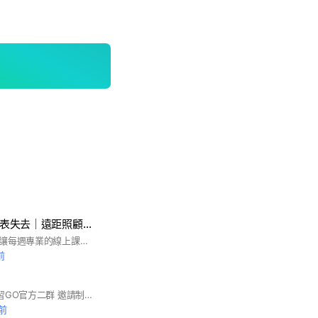
WaCare失智不代表失去｜遠距照顧課程 ➋群
失智照護漫漫長路，讓每週專業的線上課程陪你度過！ 除此之外也歡迎交流你的照護問題和經驗，得到幫助也幫助他人獲得更多溫暖～🥰 #失智 #失智症 #照亮失智路 #dementia #阿茲海默症 #WaCare #線上 #直播 #專家
前
沒錯~這裡是長照研習GO官方二群 邀請制，入群密碼，請洽已在群內的朋友。 台灣長照人員繼續教育學會 〡官網👉http://bit.ly/3t2GrsI 〡一群👉https://bit.ly/399InXO 這裡是所有長照夥伴的園地 歡迎大家隨時提供最新長照研習資訊 若有任何攸關長照資格認證及執業登錄的疑問 也歡迎在這裡提出噢！
鐘前