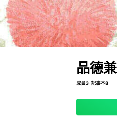
品德兼
成員3
記事本8