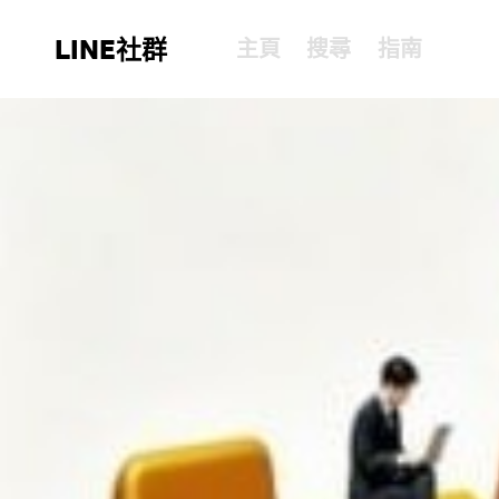
LINE社群
主頁
搜尋
指南