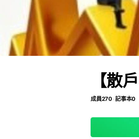
【散戶
成員270
記事本0