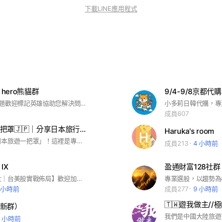
下載LINE應用程式
 hero熊貓群
9/4-9/8京都
#任何熊貓問題歡迎標記英雄協助您解決問題👍👍#英雄服務範圍（（嘉義、朴子、民雄）） #英雄服務時間上午9點-下午10點⚠️⚠️⚠️⚠️😊#歡迎加入熊貓這個大家庭
成員607
日本旅行一把罩🇯🇵｜分享日本旅行的點滴和最新資訊ℹ️
Haruka's room
歡迎來到「日本旅遊一把罩」！這裡是專門為所有熱愛日本旅遊的朋友們打造的一個溫暖、友善且充滿資訊的社群。無論你是第一次去日本，還是已經是日本旅遊的老手，我們和群友都會幫助你解決旅程中遇到的各種疑難雜症，讓你的日本之行更加順利和愉快。 在這裡，你可以： 獲取最新的旅遊資訊：包括景點推薦、美食指南、交通攻略等。 提出問題並獲得解答：無論是簽證辦理、住宿選擇，還是行程安排，我們的社群成員和專家都會熱心幫助你。 分享你的旅遊經驗：與大家分享你在日本的美好回憶和有趣故事，讓更多人受益。 參與精彩活動：我們定期舉辦各種有趣的線上線下活動，讓你結識更多志同道合的旅遊夥伴。 加入「日本旅遊一把罩」，讓我們一起探索日本的美麗與魅力，輕鬆解決旅途中的困擾，讓每一次的旅行都充滿歡樂和驚喜！
成員213
4 小時前
 Ⅸ
盈通財富128社群
【頂峰財研社｜台美股實戰佈局】歡迎加入頂峰財研社！ 我們專注於台、美股深度分析，從總經數據到產業趨勢，帶大家抓準下一個翻倍標的。這裡不講空話，只分享最扎實的實戰思路：📈 每日盤前解盤：掌握美股動向，佈局台股聯動標的。 🔍 潛力飆股挖掘：從 AI 供應鏈到矽晶圓，帶你鎖定主流族群。 ⚠️ 風險趨吉避凶：即時行情警示，守住獲利入袋為安。 讓我們一起在股海噴噴噴，口袋賺到滿出來！
4 小時前
成員277
9 小時前
新群）
1 小時前