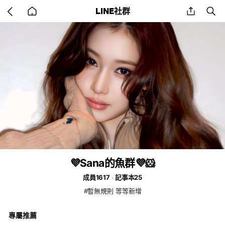
Go
share
se
LINE社群
back
to
home
💜Sana的魚群💜🐹
成員1617
記事本25
#暫無規則 等等新增
專屬推薦