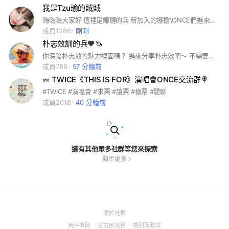
我是Tzu瑜的賊賊
嗨嗨嗨大家好 這裡是娜璉的兵 新加入的娜擔\ONCE們進來先閱讀群組記事本喔 希望大家能在裡面盡情討論賊賊 也可以分享照片/影片 但別吵架啦！！ 吵架的話管管們會立刻出面制止哈哈哈 這個群組的用意是希望大家都開心～ #TWICE #娜璉 #ONCE
成員1286
剛剛
朴志效訓的兵🧡🦄
你深陷朴志效的魅力裡面嗎？ 進來分享朴志效吧～ 不需要理由！喜歡他就好！ #朴志效 #TWICE #ONCE ⚠️這是朴志效的群組 不是其他人 不是朴志訓 麻煩幫我看清楚！！！！！謝謝大家🫶
成員788
57 分鐘前
🎫 TWICE《THIS IS FOR》演唱會ONCE交流群🍭
#TWICE #演唱會 #求票 #讓票 #換票 #閒聊
成員2618
40 分鐘前
還有其他眾多社群等您來探索
顯示更多
(Open
關於社群
in
(Open
(Open
(Open
用戶準則
官方部落格
規則及政策