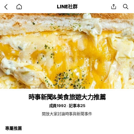
Go
share
se
LINE社群
back
to
home
時事新聞&美食旅遊大力推薦
成員1992
記事本25
開放大家討論時事與新聞事件
專屬推薦