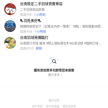
台南限定二手羽球買賣專區
二手羽球用品買賣
成員196
1 小時前
🏸羽見美好🏸
開團時間表如下（記事本內有一覽表） 地點：東和運動休閒館 （臺南市安南區安順里開安路200號） ✨每週二、五晚上 A時段｜19-21(2hr） B時段｜20-22(2hr） C時段｜19-22(3hr） ✨每週六 上午 A時段｜09-11(2hr） B時段｜10-12(2hr） C時段｜09-12(3hr） 下午 D時段｜14-16(2hr） E時段｜15-17(2hr） F時段｜14-17(3hr） ✨每週日 下午 A時段｜14-16(2hr） B時段｜15-17(2hr） C時段｜14-17(3hr） 晚上 D時段｜19-21(2hr） E時段｜20-22(2hr） F時段｜19-22(3hr） 🐳新手友善團｜初中階歡樂開打 費用 2hr：$180/ 人 3hr：$220/ 人 程度：1-6 用球：勝利天鵝級（同等級球） 上場方式：自由上場 👍新手友善，對新手勿殺球⚠️ 👍空調、音樂、好停車、淋浴✅️（自備水、館方備有飲料販賣機） 👍歡迎一起打球動動流汗 👍私訊容易忽略，報名直接底下留言 👍臨時取消請提前告知 👍歡迎報名「留言並註明段」喔❤️
成員458
1 小時前
台南羽球揪團臨打
台南想打羽球 攏來 ❗❗禁止張貼廣告❗❗ #台南羽球 #臨時打球 #臨打 #季打 #暢打
成員4153
剛剛
還有其他眾多社群等您來探索
顯示更多
(Open
關於社群
in
(Open
(Open
(Open
用戶準則
官方部落格
規則及政策