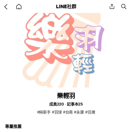
Go
share
se
LINE社群
back
to
home
樂輕羽
成員220
記事本25
#純新手 #羽球 #台南 #永康 #羽潮
專屬推薦