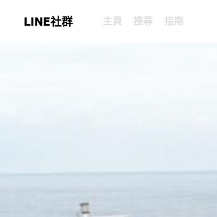
LINE社群
主頁
搜尋
指南