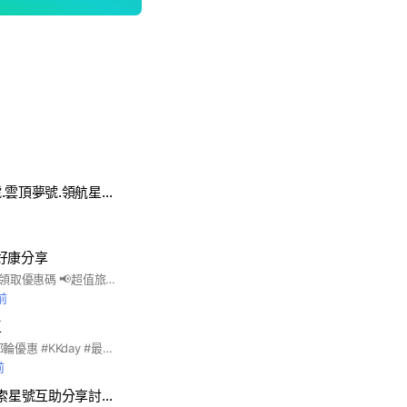
麗星郵輪探索星號.雲頂夢號.領航星號綜合資訊分享互助討論
遊好康分享
🎁加入群組至記事本領取優惠碼 📢超值旅遊行程隨時掌握不錯過
前
區
#郵輪 #名人郵輪 #郵輪優惠 #KKday #最新郵輪資訊 1.社群守則： •請保持社交禮節，請勿相互攻擊 •如有訂單問題，請留下訂單編號，會請客服聯繫 •請勿張貼廣告 2.許願時間： •優惠小編會公告許願遊戲規則，請依照該次活動規則執行
前
2026麗星郵輪探索星號互助分享討論區