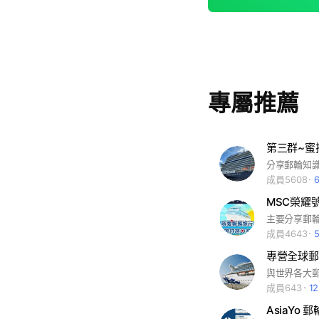
專屬推薦
第三群~蜜
分享郵輪知
成員5608
MSC榮耀
主要分享郵
成員4643
專營全球郵
成員643
1
AsiaYo