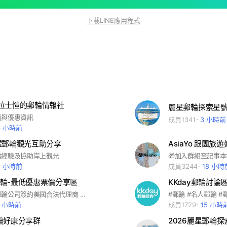
下載LINE應用程式
拉士愷的郵輪情報社
識與優惠資訊
成員1341
3 小時前
6 小時前
號郵輪觀光互助分享
AsiaYo 跟團旅
輪經驗及協助岸上觀光
5 小時前
成員3244
18 小時
輪-最低優惠票價分享區
KKday郵輪討論
與世界各大郵輪公司簽約美國合法代理商 可由郵輪公司後台查詢最優惠價格並協助代預訂 請私訊提供想要查詢的航次(船公司,日期,出發地) 河輪/探險船/飯店也可以唷！ 歡迎比價~~~~~ 分享與交流郵輪旅遊經驗與心得 搶先掌握各大郵輪公司全球特價與促銷資訊 發掘不一樣的岸上觀光與私房玩法 討論登船流程、行李準備、網路方案、房型選擇等實用攻略 無論你是郵輪新手還是老玩家，都歡迎在這裡找到志同道合的旅伴！
2 小時前
成員1729
15 小時
 郵輪好康分享群