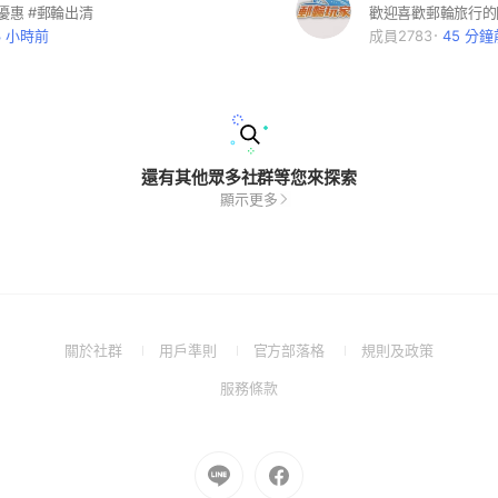
優惠 #郵輪出清
3 小時前
成員2783
45 分鐘
還有其他眾多社群等您來探索
顯示更多
(Open
(Open
(Open
(Open
關於社群
用戶準則
官方部落格
規則及政策
in
in
in
in
(Open
服務條款
a
a
a
a
in
new
new
new
new
a
window)
window)
window)
window)
new
Go
Go
window)
to
to