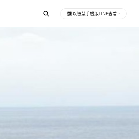
Search
以智慧手機版LINE查看
OpenChats
Open
or
search
messages
area