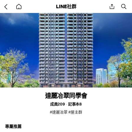
Go
share
se
LINE社群
back
to
home
達麗冶翠同學會
成員209
記事本8
#達麗冶翠 #屋主群
專屬推薦