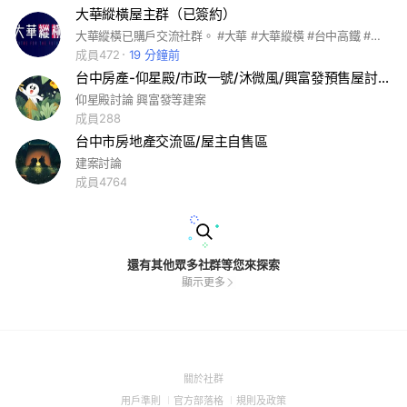
大華縱橫屋主群（已簽約）
大華縱橫已購戶交流社群。 #大華 #大華縱橫 #台中高鐵 #高鐵
成員472
19 分鐘前
台中房產-仰星殿/市政一號/沐微風/興富發預售屋討論
仰星殿討論 興富發等建案
成員288
台中市房地產交流區/屋主自售區
建案討論
成員4764
還有其他眾多社群等您來探索
顯示更多
(Open
關於社群
in
(Open
(Open
(Open
用戶準則
官方部落格
規則及政策