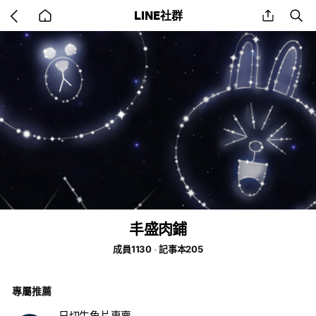
Go
share
se
LINE社群
back
to
home
丰盛肉鋪
成員1130
記事本205
專屬推薦
日切生魚片專賣