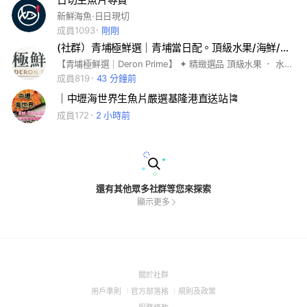
新鮮海魚·日日現切
成員1093
剛剛
(社群）青埔極鮮選｜青埔當日配。頂級水果/海鮮/肉品
【青埔極鮮選｜Deron Prime】 ✦ 精緻選品 頂級水果 ． 水果禮盒 日本和牛 ． 頂級海鮮 特色小吃 ． 進口食品及調味料 - ✦ 門市/官網資訊（青埔當日配699免運） 官網｜🔍青埔極鮮選| Deron Prime 地址｜桃園市大園區大豐二街50號 時間｜11:00-19:00(週日、一公休)
成員819
43 分鐘前
｜中壢海世界生魚片嚴選基隆港直送站🎏
成員172
2 小時前
還有其他眾多社群等您來探索
顯示更多
(Open
關於社群
in
(Open
(Open
(Open
用戶準則
官方部落格
規則及政策
a
in
in
in