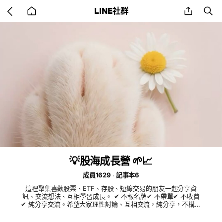
Go
share
se
LINE社群
back
to
home
💡股海成長營 🌱📈
成員1629
記事本6
這裡聚集喜歡股票、ETF、存股、短線交易的朋友一起分享資
訊、交流想法、互相學習成長。 ✔ 不報名牌✔ 不帶單✔ 不收費
✔ 純分享交流。希望大家理性討論、互相交流，純分享，不構成
任何投資建議