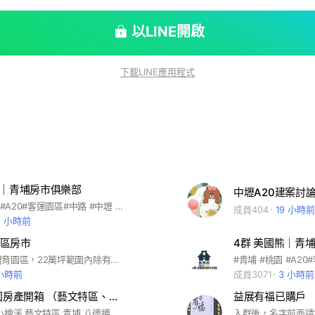
以LINE開啟
下載LINE應用程式
熊｜青埔房市俱樂部
中壢A20建案討
#青埔 #桃園 #A20#客運園區#中路 #中壢 #航空城 #青埔人#美國熊
成員404
19 小時前
2 小時前
區房市
4群 美國熊｜青
這裡是中壢體育園區，22萬坪範圍內除有近一半區域規劃住宅區外，還將打造亞奧運等級運動場館、流行音樂中心，並引入百貨公司、電影院進駐，新設10處綠地，打造高綠覆率的高品質都會生活圈，全案預計2023年下半年完工，可望翻轉中壢後站，歡迎大家加入！
 小時前
成員3071
3 小時前
in戰神-桃園房產開箱 （藝文特區、中路重劃區、小檜溪、青埔、經國、A20、航空城 、八德、大竹）
益展有福已購戶
中路重劃區 小檜溪 藝文特區 青埔 八德擴大重劃區 中壢體育園區 經國 大竹 蘆竹 龜山 大園 過嶺重劃區 大有 楊梅 山鼻 平鎮 桃園捷運綠線 G01G04 G05 G06 G07 G08 G09 G10 G11 G12 G13 A7 A10 A15 A17 A18 A19 A20 A21 航空城 客運園區 房產 桃園建案 桃園預售屋 桃園中古屋 賞屋開箱 預售屋分析 建商口袋名單 裝潢 室內設計 系統櫃 桃園系統櫃 統包 店面 商辦 龍潭區 豐中城 大清水雲間 幸福山丘2 楊梅區 冠邑好時光 慢慢莊園 寶台青耘 慶賀天合 小紅帽的家 新屋區 大清夢想家 鉅慶歐采 勤本詠恆 勤本映月 勤本青町 信義1號苑 觀音區 臻馥寓 大清仁愛錄 新亦湛 新亦品 雄讚家 傑安築夢家 桃園區 安曼莊園 時代之星 京澄大盈 佳陞豐禾 大和御品苑 京澄卓閲 亞昕森丰 定泰大有翫 岳虹知序 百川峰滙A 藝青山 麗寶南法莊園-霞慕尼 好風采II 陸昇G9湛 宜雄森厚 川丰 川云 大和仰慕 大和淳青 龜山區 長耀辰 富宇上城 富宇富御 長虹擎山 幸福森鄰 長堤天昀 樂捷綻 英倫花都 秉和芊遇 福樺春天 八德區 君臨美超 青和登豐 益騏豐盛御境 達運敦沐 合昶知築 合雄森居 幸福馥都心 大福名邸 合雄大境 大溪區 璟都大鎮 森巴黎18期 幸福公園9期 富益家-極美 齋明居 大園區 宜誠賦 合展悦恬 傳佳樂 上順麗 薪成家II 協勝中央公園 航綻甜心 垽赫海漾星墅Villa 逸偉A+ 合登領航城 璟都未來城 日勝好日子 璟都航空城 臻璞 蘆竹區 鵬躍瀞 君臨郡美 高鐵馥境 漫旅 廣川漾 皇普MOMA 昭揚天漾 蒔森 佳昕昕大景 安美大望 築心匯 安美和敬 中壢區 閣美學 鴻踞樸藝 合磊天沐 和發采采 大清清井澤 鑫利川 澍之丘 大清城双 大清璞樂 大清上景 保利首綻 宜誠丽左岸 宜誠泱 誠鑫19 桃大真 平鎮區 大清城龍 聯懋日日青 創緯天藝 僑蓮澐鋒 滙盈千江墨 天悅 和峻上中央 旭晟晟鏡 延隆蒔光 雋益雋 百川文玥 垽赫小學苑 福倉埕藝 今賀學學 青田 鉅慶歐采 銘鑄五 國源可頌 悅讀伊頓 悦GARDEN 京澄為德 京懋明日和 森景M1 昭揚藝文 聯虹城藝 竹城藝賞 元生琢苑 衡美沚 昭揚航廈 昭揚開 昭揚青埔 昭揚大方 昭揚藝文 德億御邸