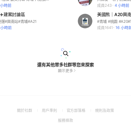
1 小時前
成員243
4 小時前
✈️建案討論區
美國熊｜A20興
捷運#興南站#青埔#A21
 小時前
成員1641
16 小時
還有其他眾多社群等您來探索
顯示更多
(Open
(Open
(Open
(Open
關於社群
用戶準則
官方部落格
規則及政策
in
in
in
in
(Open
服務條款
a
a
a
a
in
new
new
new
new