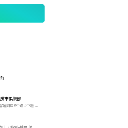
論群
埔房市俱樂部
#青埔 #桃園 #A20#客運園區#中路 #中壢 #航空城 #青埔人#美國熊
入群後，名字前面請加上，棟別+樓層 請提供訂購單或合約書，查核。 #益展有福 #住戶群 #已購戶