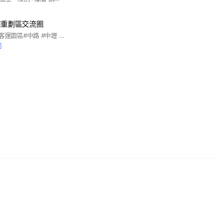
南重劃區交流圈
#青埔 #桃園 #A20#客運園區#中路 #中壢 #航空城 #青埔人#美國熊 介紹A20興南重劃區 新案介紹 未來規劃與願景
前