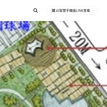
Search
以智慧手機版LINE查看
OpenChats
Open
or
search
messages
area