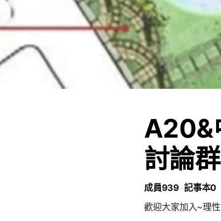
A20
討論群
成員939
記事本0
歡迎大家加入~理性