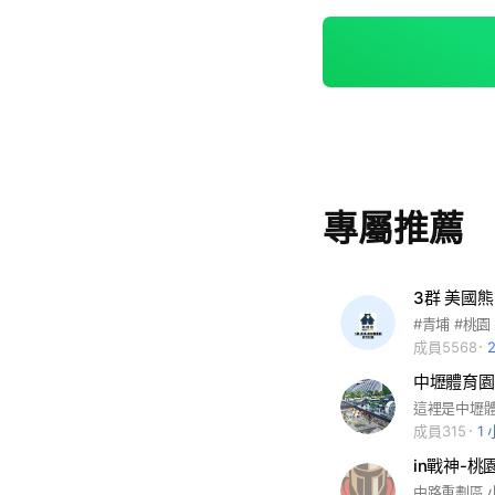
專屬推薦
3群 美國
成員5568
中壢體育園
成員315
1