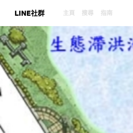
LINE社群
主頁
搜尋
指南