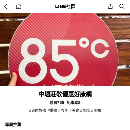
Go
share
se
LINE社群
back
to
home
中壢莊敬優惠好康網
成員755
記事本5
#即時好康 #優惠 #咖啡 #美食 #蛋糕 #團購
專屬推薦