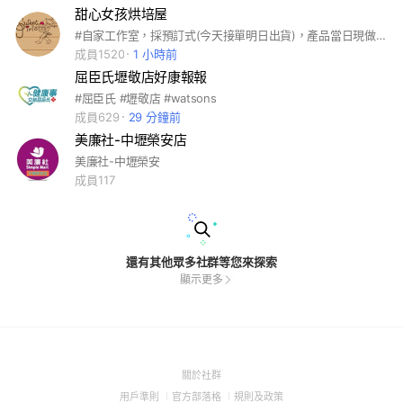
甜心女孩烘培屋
#自家工作室，採預訂式(今天接單明日出貨)，產品當日現做，賞味期限3天(捲類、蛋糕皆需冷藏)，產品可自取和外送(需先詢問)。 產品種類很多(捲類、生日蛋糕、手工餅乾、月餅、小西點等~~ 若產品需客製化可先詢問)^^ sg17300209
成員1520
1 小時前
屈臣氏壢敬店好康報報
#屈臣氏 #壢敬店 #watsons
成員629
29 分鐘前
美廉社-中壢榮安店
美廉社-中壢榮安
成員117
還有其他眾多社群等您來探索
顯示更多
(Open
關於社群
in
(Open
(Open
(Open
用戶準則
官方部落格
規則及政策