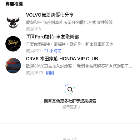
專屬推薦
#Supra #sienna #alphard #hilux #Townace #Town #Ace #b
z4x #yariscross #yariscross #Crown #Signia #Estate #Cros
sover #PHEV #LEXUS #ES #NX #RX #GR86 #KIA #MG #ZS
VOLVO無差別優化分享
#cx60 #cx5 #cx3 #crown #yariscross #MG #ZS #5代RAV4
愛與和平 無差別車系 交流任何優化方式 零件等等
#4.5代RAV4. #PHV #epower #ALPHARD #etronGT #A3 #A
6 #A1 #9代Camry #8代Camry #Crown #Estate #9代Camry #
成員106
crown #9代 #TOWNACE #COROLLASPORT #SUPRA #HILU
🇹🇼Ford福特-車友聚樂部
X #PRADO #SIENNA #X6 #X3 #X5 #IX #i7 #i5 #i4 #Travo #H
ilux #Urban #Cruiser #UrbanCruiser #Land #Cruiser250 #L
只要你開福特，愛福特，歡迎你一起來聊車聊天地
andCruiser250 #TUCSON #MUFASA #EX40 #EX90 #CX90
成員821
21 小時前
#CX60 #cx30 #s60 #v90 #星宇航空 #長榮航空 #日本航空 #
CRV6 本田家族 HONDA VIP CLUB
中華航空 #台灣虎航 #東京 #大阪 #福岡 #首爾 #熊本 #名古屋
#全日空航空
歡迎CRV6車主加入討論喔！ 我們會為您解答所有您對車子的疑問
成員1673
剛剛
還有其他眾多社群等您來探索
顯示更多