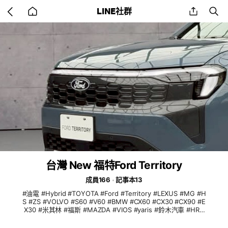
Go
share
se
LINE社群
back
to
home
台灣 New 福特Ford Territory
成員166
記事本13
#油電 #Hybrid #TOYOTA #Ford #Territory #LEXUS #MG #H
S #ZS #VOLVO #S60 #V60 #BMW #CX60 #CX30 #CX90 #E
X30 #米其林 #福斯 #MAZDA #VIOS #yaris #鈴木汽車 #HRV
#福特 #ALTIS #RAV4 #sienna #vios #yaris #Sienta #CROSS
#CHR #auris #camry #Rav4 #prius #86 #granvia #Audi #Q8