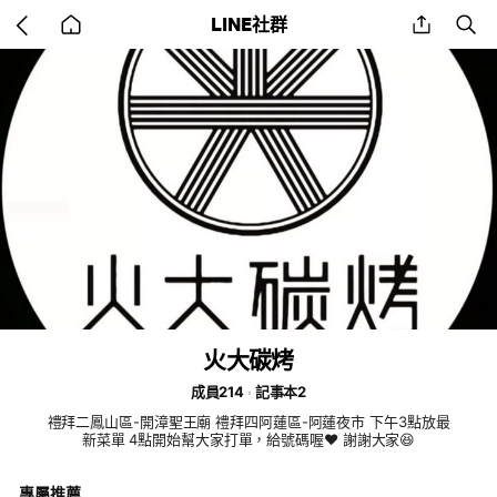
Go
share
se
LINE社群
back
to
home
火大碳烤
成員214
記事本2
禮拜二鳳山區-開漳聖王廟 禮拜四阿蓮區-阿蓮夜市 下午3點放最
新菜單 4點開始幫大家打單，給號碼喔❤️ 謝謝大家😆
專屬推薦