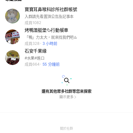
寶寶耳鼻喉科診所社群帳號
入群請先看置頂公告及記事本
成員1082
烤鴨潛艇堡🦆行動餐車
「鴨」力太大，就來找我們吧♨️
成員328
3 小時前
石安千果緣
#水果#進口
成員664
55 分鐘前
還有其他眾多社群等您來探索
顯示更多
(Open
關於社群