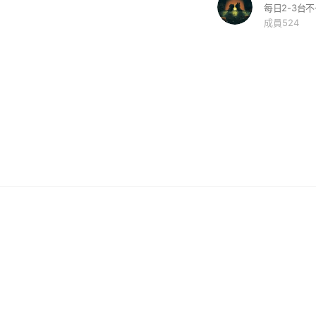
每日2-3台不
成員524