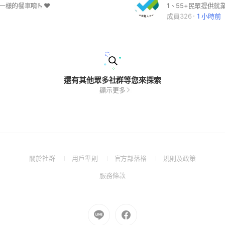
一樣的餐車唷🫰❤️
成員326
1 小時前
還有其他眾多社群等您來探索
顯示更多
(Open
(Open
(Open
(Open
關於社群
用戶準則
官方部落格
規則及政策
in
in
in
in
(Open
服務條款
a
a
a
a
in
new
new
new
new
a
window)
window)
window)
window)
new
Go
Go
window)
to
to