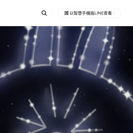
Search
以智慧手機版LINE查看
OpenChats
Open
or
search
messages
area