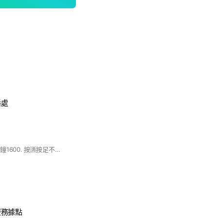
播處
.60 分鐘1300. .90分鐘1600. 按🈵按足不偷時. （時尚） 地址.高雄市鳳山區瑞隆東路242 號. 本店前方150公尺，瑞豐國小對面有收費停車場🅿️或公園旁邊有停車格好停車 （香水） 店址:高雄市鳳山區保泰路130號 近保泰路與南正二路交叉口,車 可停店門口或停到五甲國中週邊停車格)(離店100公尺) (斜對面保養廠晚上七點過後就 可以停了.)星期日公休可以停車）
服務據點