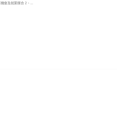
1、55+民眾提供就業機會及就業媒合 2、55+勞動法令及職涯發展諮詢服務 3、55+就業促進活動及訓練研習課程 4、辦理55+促進銀髮者就業或推廣世代合作之倡議活動