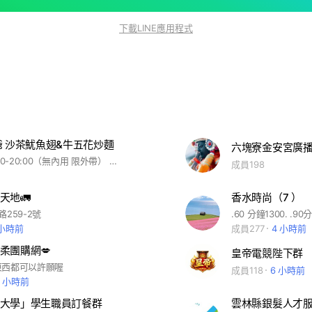
下載LINE應用程式
爺 沙茶魷魚翅&牛五花炒麵
六塊寮金安宮廣
營業時間11:00-20:00（無內用 限外帶） 店內電話033637769 20:00後不定時延長營業時間 以電話確認為主🥰
成員198
天地🚛
香水時尚（7 ）
259-2號
 小時前
成員277
4 小時前
柔團購網💋
皇帝電競陛下群
東西都可以許願喔
成員118
6 小時前
9 小時前
大學」學生職員訂餐群
雲林縣銀髮人才