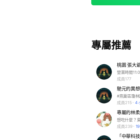
專屬推薦
桃園 張大
成員177
馳元的異想
#燕巢區瓊林路
成員215
4
專屬的林柔
想吃什麼？
成員239
1
「中華科技