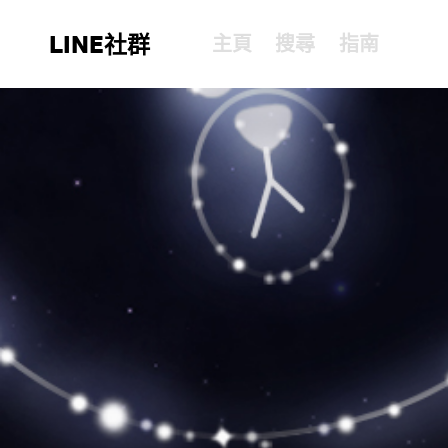
LINE社群
主頁
搜尋
指南