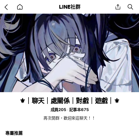
Go
share
se
LINE社群
back
to
home
⚜️｜聊天｜處關係｜對戲｜遊戲｜⚜️
成員205
記事本675
再次開群，歡迎來這聊天！！
專屬推薦