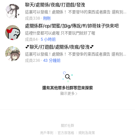
聊天/處關係/夜瘋/打遊戲/發洩
這裏可以發瘋！處關係！ 不要發18的東西或者廣告 還有別玩門( ･᷄ὢ･᷅ ) 以上都能遵守的話～ 在這個群組隨便發瘋都可以(⁎⁍̴̛ᴗ⁍̴̛⁎) 歡迎加進來！ 拜託拜託啦～點一下下面綠色的方格子！
成員338
剛剛
處關係群/cp/閨蜜/加ig/傳說/ff/帥哥妹子快來吧
這裡什麼都可以處喔 只不要玩門就好了喔
成員84
5 小時前
💕聊天/打遊戲/處關係/夜瘋/發洩💕
這裏可以發瘋！處關係！ 不要發🔞的東西或者廣告 還有別玩門( ･᷄ὢ･᷅ ) 以上都能遵守的話 在這個群組隨便發瘋都可以(⁎⁍̴̛ᴗ⁍̴̛⁎) 歡迎加進來！ 拜託拜託 點一下下面綠色的方格！！
成員236
43 分鐘前
還有其他眾多社群等您來探索
顯示更多
(Open
關於社群
in
(Open
(Open
(Open
用戶準則
官方部落格
規則及政策