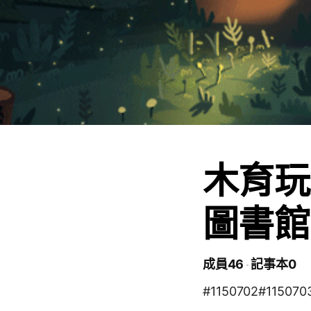
木育玩
圖書館
成員46
記事本0
#1150702#1150