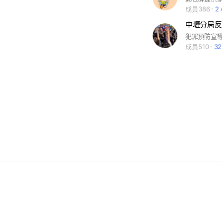
成員386
2
中壢分局反
成員510
3