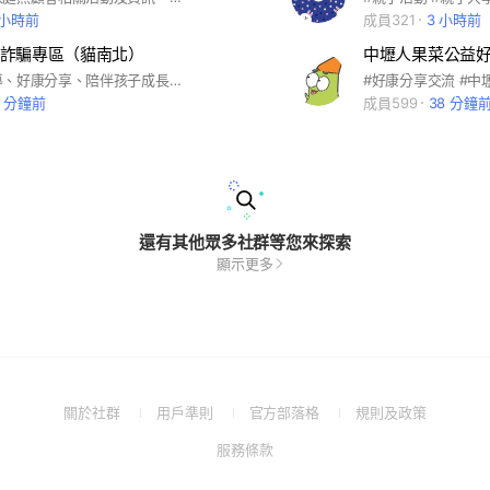
 小時前
成員321
3 小時前
詐騙專區（貓南北）
中壢人果菜公益
犯罪預防宣導、好康分享、陪伴孩子成長、純公益
2 分鐘前
成員599
38 分鐘
還有其他眾多社群等您來探索
顯示更多
(Open
(Open
(Open
(Open
關於社群
用戶準則
官方部落格
規則及政策
in
in
in
in
(Open
服務條款
a
a
a
a
in
new
new
new
new