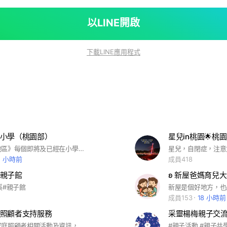
以LINE開啟
下載LINE應用程式
小學（桃園部）
歡迎《桃園地區》每個即將及已經在小學接受特教資源的家長或者是老師、特師等有興趣加入一起協助每個需要特教孩子的朋友一起加入！#特教 #小學 #資源班 #特教班#特殊兒#桃園#身心障礙#特殊教育#學生#家長
2 小時前
成員418
親子館
ʚ 新屋爸媽育兒大
溪#親子館
成員153
18 小時前
照顧者支持服務
采靈楊梅親子交
此社群提供家庭照顧者相關活動及資訊，若PO與照顧者較無相關的資訊，管理員會刪除
#親子活動 #親子共