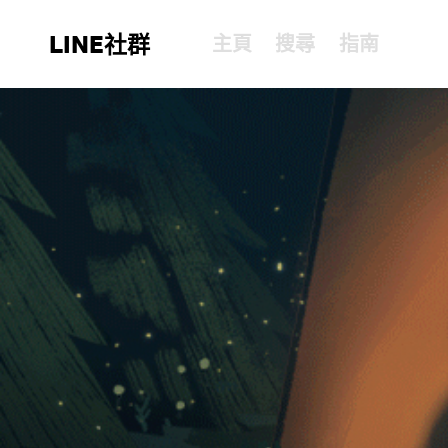
LINE社群
主頁
搜尋
指南