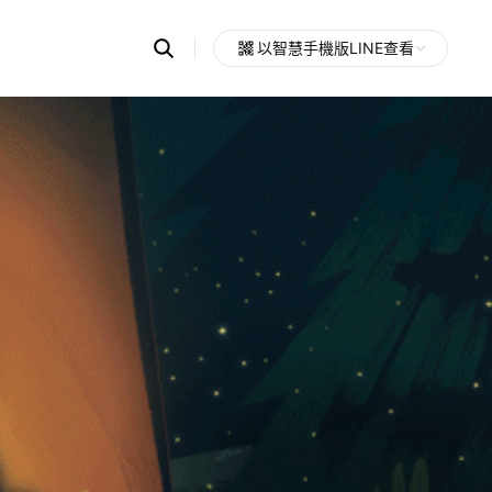
Search
以智慧手機版LINE查看
OpenChats
Open
or
search
messages
area