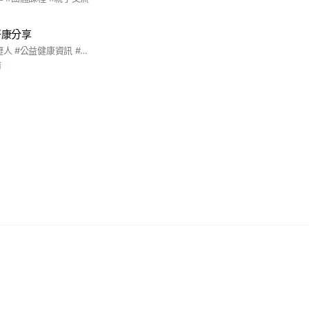
好康分享
#好康分享交流 #中壢人 #公益健康資訊 #快樂生活 請勿po早安圖、長輩圖（含影音） 請勿po無關主題圖文 請勿吵架、爭論、歧視、酸言酸語 觸犯者可踢 正向陽光的公益活動皆可分享！
前