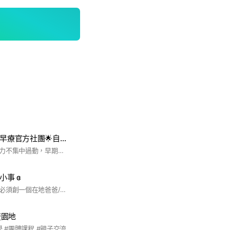
星兒in桃園🌟桃園早療官方社團🌟自閉症🌟發展遲緩🌟療育上課推薦🌟注意力不集中🌟行為🌟情緒🌟生活自理。
星兒，自閉症，注意力不集中過動，早期療育，，職能，物理，語言，心理，學生團體保險，針灸，特殊教育，鑑輔會申請相關須知，兒童心智科兒童復健科，，等等。
小事 ɞ
新屋是個好地方，也必須創一個在地爸爸/媽媽集聚地 分享育兒過程中的小訣竅 🧑🏻‍🍼👩🏻‍🍼 - 記事本滿滿的資源等你來挖掘與分享 - 各位不用害羞這裡有什麼問題都可以問 😍
流園地
學 #團體課程 #親子交流