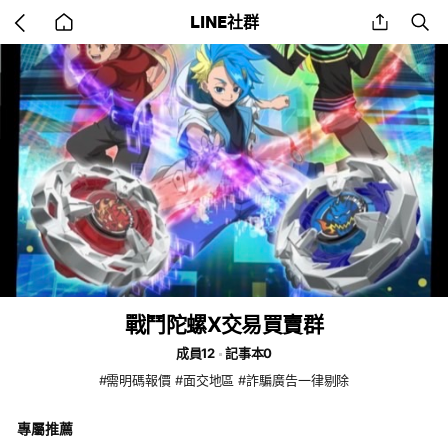
Go
share
se
LINE社群
back
to
home
戰鬥陀螺X交易買賣群
成員12
記事本0
#需明碼報價 #面交地區 #詐騙廣告一律剔除
專屬推薦