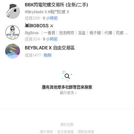
BBX閃電陀螺交易所 (全新/二手)
#Beyblade X #戰鬥陀螺 X
成員209
6 小時前
👾BIGBOSS ⚔️
BigBoss ｜一番賞｜泡泡瑪特｜盲盒｜格子鋪｜代購｜陀螺 ———🔽我們在這裡🔽——— 🚗台中市梧棲區民和路一段538號 ———🔽營業時間🔽——— ⏰週日-週四1400～2100 ⏰週五-週六1400～2200 ———🔽公休日🔽——— 💤請關注FB & IG
成員324
9 小時前
BEYBLADE X 自由交易區
成員1477
剛剛
還有其他眾多社群等您來探索
顯示更多
(Open
關於社群
in
(Open
(Open
(Open
用戶準則
官方部落格
規則及政策