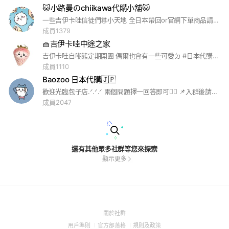
🐱小路曼のchiikawa代購小舖🐱
一些吉伊卡哇信徒們🉐小天地 全日本帶回or官網下單商品請放心購買❤️
成員1379
🧺吉伊卡哇中途之家
吉伊卡哇自嘲熊定期開團 偶爾也會有一些可愛ㄉ #日本代購 #韓國代購
成員1110
Baozoo 日本代購🇯🇵
歡迎光臨包子店.ᐟ‪.ᐟ‪.ᐟ 兩個問題擇一回答即可👌🏻 📌入群後請至官方line下方選單➡️點擊「購買規則」並閱讀完畢 📌首次喊單請私訊官方告知群組暱稱 📌另設有小群歡迎分享閒聊 📌交換盲抽扭蛋款式請詳閱小群置頂交換規則 #吉伊卡哇 #迪士尼 #三麗鷗
成員2047
還有其他眾多社群等您來探索
顯示更多
(Open
關於社群
in
(Open
(Open
(Open
用戶準則
官方部落格
規則及政策