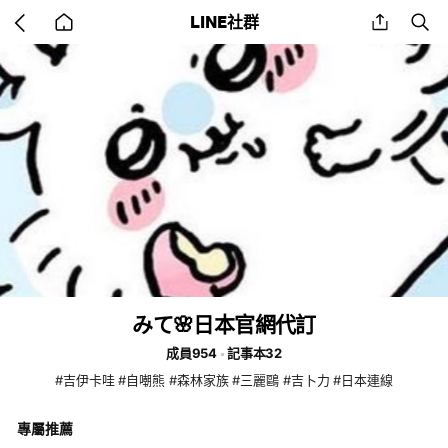
Go
share
se
LINE社群
back
to
home
みて🌸日本官網代訂
成員954
記事本32
#吉伊卡哇 #自嘲熊 #森林家族 #三麗鷗 #吉卜力 #日本連線
專屬推薦