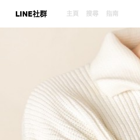
LINE社群
主頁
搜尋
指南