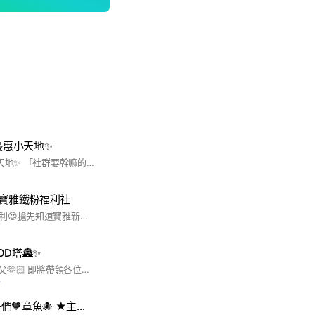
優惠小天地✨
✨屬於WEAR寶的小天地✨ 「社群要幹嘛的呀⁉️」 「跟IG粉專哪裡不同⁉️」 ⭐️未來不定期會有新品連線 ⭐️新品連線早鳥優惠 ⭐️特殊限時優惠商品 ⭐️飾品/配件/小物選品連線 ⭐️斷貨商品快搶通知 ⭐️線上/門市特賣會公告 為了更即時近距離跟大家分享美美的衣服還有飾品小物 所以開放一個跟WEAR寶們的小空間 大家上班休息時間晚上睡前可以進來逛逛☺️ 有任何問題可以直接私訊官方LINE
A寶雅鐵粉福利社
加入的水水有以下福利😍搶先知道寶雅新品、群組限定折扣、群組獨賣商品💗為了良好的社群品質，請務必閱讀記事本內的版規，共同維護社群秩序。 #新品 #獨家 #美妝 #保養
D塔🏯✨
塔主｜陳綾Celine師父🫶🏻 即將帶領各位大德們一起通往購物極樂世界🛍️😇 生前入塔，先享受美麗快樂✨ 請各位善信大德們注意⚠️ 尊守「分享善良」的最高契約原則！ 方可入內修行😇🙏🏻✨ 入塔規則： 🌟先追蹤塔主IG社群🔍 @chenlin__ 🌟發言良善&多多善用討論串溝通 🌟入塔後要保持快樂修行購物之心🛍️
前
非官方經營🐙丸子們🧡章魚🐙 ★主群+湊團群★ 最台的韓國人🇰🇷