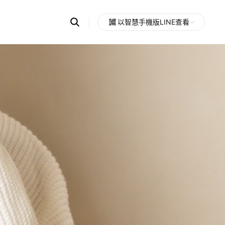
Search
以智慧手機版LINE查看
OpenChats
Open
or
search
messages
area