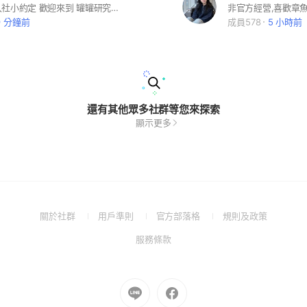
罐罐研究社入社小約定 歡迎來到 罐罐研究社！ 這裡是保養品、美妝品交流與分享的小天地，歡迎大家一起討論瓶瓶罐罐的使用心得、成分觀察、產品感受與美妝大小事。希望每位成員都能在這裡安心發問、自在分享，也一起維護友善、理性的討論空間。 1. 歡迎分享真實心得與交流 歡迎大家分享自己實際使用過的保養品、彩妝品、美妝工具或相關產品心得。 無論是喜歡、不適合、踩雷、空瓶回購，都可以分享，但請盡量以自身經驗為主，避免過度誇大或未經證實的說法。 2. 請保持理性與尊重 可以討論產品優缺點，也可以分享不同意見，但請避免惡意攻擊品牌、店家、創作者或其他成員。 嚴禁人身攻擊、謾罵、嘲諷、歧視、不雅文字、挑釁或任何造成他人不舒服的言論。 我們可以不喜歡某個產品，但不需要攻擊使用它的人。 3. 可以分享不適合，但請避免惡意抹黑 若產品使用後有不適、過敏、長痘、泛紅或其他負面感受，歡迎真實分享。 但請以「個人使用經驗」作為表述，例如：「我使用後覺得不適合」、「我的膚況用了會泛紅」。 請避免直接下定論，例如：「這品牌很爛」、「這產品一定會爛臉」、「大家都不要買」等容易造成誤解或爭議的說法。 4. 禁止社群內買賣交易 為保障大家的權益與交易安全，本社群禁止任何買賣、轉售、代購、交換、喊收、喊售、團購、分裝販售等交易行為。 私下交易皆有風險，社群無法協助確認商品來源、保存狀態、真偽、付款或寄送問題，敬請大家見諒與配合。 5. 禁止廣告、洗版與不當宣傳 未經管理員同意，請勿張貼廣告、導購連結、業配邀約、招募訊息、外部社群連結或重複洗版內容。 6. 尊重每個人的膚況差異 每個人的膚質、生活習慣、預算、所在地法規與使用感受都不同。 請避免用單一標準否定他人選擇，也請不要要求他人一定要買或一定不能買某項產品。 在這裡，我們鼓勵分享，也鼓勵保留彼此不同的答案。
9 分鐘前
成員578
5 小時前
還有其他眾多社群等您來探索
顯示更多
(Open
(Open
(Open
(Open
關於社群
用戶準則
官方部落格
規則及政策
in
in
in
in
(Open
服務條款
a
a
a
a
in
new
new
new
new
a
window)
window)
window)
window)
new
Go
Go
window)
to
to