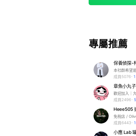
專屬推薦
保養偵探-
成員5076
章魚小丸子
成員2496
Heee505
免稅店 / Oli
成員6443