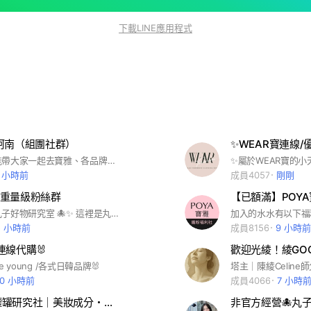
下載LINE應用程式
柯南（組團社群）
✨WEAR寶連線/
本社群希望能帶大家一起去寶雅、各品牌官網買到自己適合的保養品！我會透過詢問來找找出適合妳們肌膚的保養品
1 小時前
成員4057
剛剛
重量級粉絲群
【已額滿】POY
歡迎加入｜丸子好物研究室 🐙✨ 這裡是丸子們一起發現好物、試用新品、分享真實心得的小基地。 在這裡你可以： ▸ 搶先體驗日韓新品 ▸ 獲得社群限定優惠與體驗機會 ▸ 參與抽獎、開箱任務與試用計畫 ▸ 分享真實心得，不管是好用還是踩雷都歡迎 🔍 社群基本規範 為了讓丸子們有舒服、乾淨的交流空間，請大家一起遵守： ▴ 避免洗版，請勿連續大量貼圖或發送無意義訊息 ▴ 個別問題請盡量使用「回覆串」集中討論 ▴ 禁止分享任何外部販售連結或個人商業資訊 ▴ 請勿發表政治、爭議性或容易引戰的話題 ▴ 禁止轉賣社群內相關商品、贈品或試用品 🚫 行為紅線 以下情況若發生，將由管理員直接移除： ▴ 人身攻擊、情緒性言論、惡意引戰 ▴ 廣告、直銷、招商、拉群等商業行為 ▴ 未經允許截圖、轉傳社群內容 ▴ 惡意散播不實資訊，影響社群秩序 🧪 丸子好物研究室版規 這裡鼓勵大家分享最真實的使用感受，也歡迎理性討論： ▴ 可以分享使用心得、開箱感受與真實體驗 ▴ 可以提問產品相關問題，但非個人訂單問題 ▴ 可以分享好用的地方，也可以提出不適合自己的原因 ▴ 請避免重複性洗版或過度情緒化討論 ▴ 社群節奏、活動規則與討論品質將由管理員統一控管 ⚠️ 溫馨提醒 本社群為「選品交流與新品體驗平台」， 主要提供丸子們交流、試用、開箱與分享心得。 這裡不提供客服與售後服務。 如有訂單、物流、付款、退款或產品責任相關問題， 請直接聯繫品牌官方或購買平台客服處理。 以上再麻煩丸子們一起協助遵守， 讓這裡成為一個健康、真實、舒服又有趣的好物交流空間。 歡迎加入丸子好物研究室，之後也請多多指教♡
5 小時前
成員8156
9 小時前
 連線代購🐰
歡迎光綾！綾GOO
ve young /各式日韓品牌🐰
10 小時前
成員4066
7 小時
小應 Lab 罐罐研究社｜美妝成分・保養討論