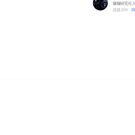
成員399
3