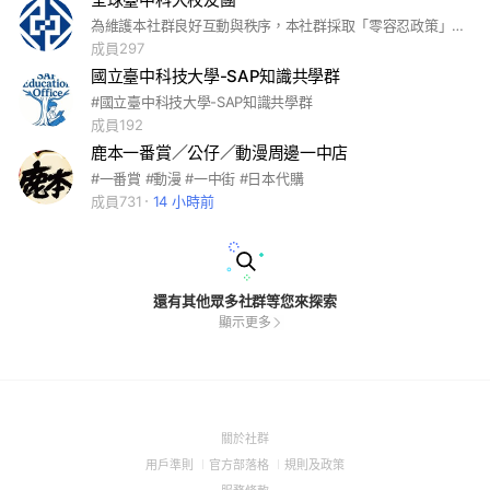
為維護本社群良好互動與秩序，本社群採取「零容忍政策」，如有以下行為，將直接移除社群，不另行通知： 1. 發表涉及政治、宗教、攻擊性言論，或引起紛爭之不當內容者 2. 發布任何形式之詐騙、非法廣告、傳銷或推銷資訊者 3. 經檢舉不具校友身份者，須完成身份查核後方可重新申請加入 4. 冒用他人身份、散播不實訊息，或惡意騷擾群組成員者 5. 重複洗版、張貼無關訊息，或違反社群主題與宗旨者 6. 未經允許私訊推銷、招攬、發送不必要訊息打擾他人者 ✅ 群組旨在促進校友情誼、交流資源與正向互動，請各位成員共同維護良好風氣。
成員297
國立臺中科技大學-SAP知識共學群
#國立臺中科技大學-SAP知識共學群
成員192
鹿本一番賞／公仔／動漫周邊一中店
#一番賞 #動漫 #一中街 #日本代購
成員731
14 小時前
還有其他眾多社群等您來探索
顯示更多
(Open
關於社群
in
(Open
(Open
(Open
用戶準則
官方部落格
規則及政策
a
in
in
in