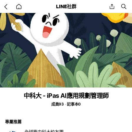
Go
share
se
LINE社群
back
to
home
中科大 - iPas AI應用規劃管理師
成員93
記事本0
專屬推薦
全球臺中科大校友團