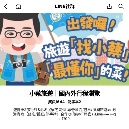
Go
share
se
LINE社群
back
to
home
小蔡旅遊｜國內外行程瀏覽
成員1644
記事本2
遊覽車&旅行社&澎湖民宿老闆😎 專營國內/包車/澎湖旅遊🚗 歡
迎廠商（飯店/餐廳/伴手禮）合作🤝 旅遊行程官方Line@➡️ @g
o1799