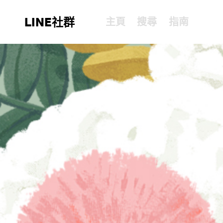
LINE社群
主頁
搜尋
指南