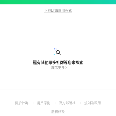
下載LINE應用程式
還有其他眾多社群等您來探索
顯示更多
(Open
(Open
(Open
(Open
關於社群
用戶準則
官方部落格
規則及政策
in
in
in
in
(Open
服務條款
a
a
a
a