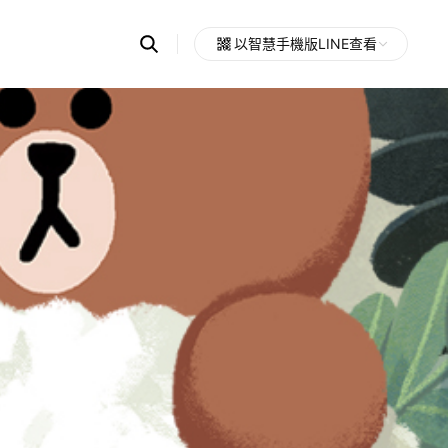
Search
以智慧手機版LINE查看
OpenChats
Open
or
search
messages
area