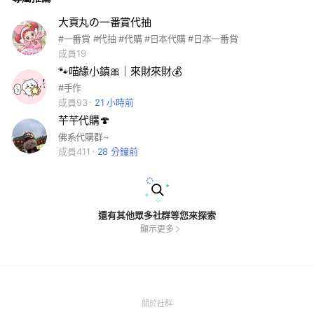
大貢丸の一番賞代抽
#一番賞 #代抽 #代購 #日本代購 #日本一番賞
成員19
🐾喵緣小鎮🎀｜來財來財💰
#手作
成員93
21 小時前
芊芊代購🍄
佛系代購群~
成員411
28 分鐘前
還有其他眾多社群等您來探索
顯示更多
(Open
關於社群