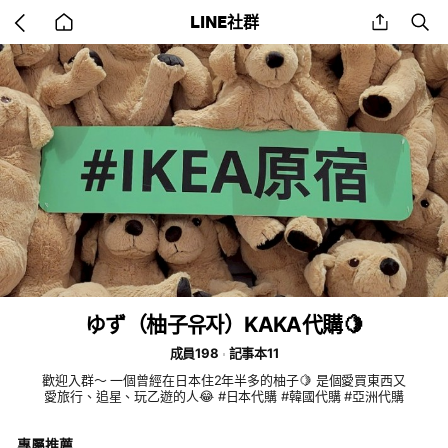
Go
share
se
LINE社群
back
to
home
ゆず（柚子유자）KAKA代購🍋
成員198
記事本11
歡迎入群～ 一個曾經在日本住2年半多的柚子🍋 是個愛買東西又
愛旅行、追星、玩乙遊的人😂 #日本代購 #韓國代購 #亞洲代購
專屬推薦