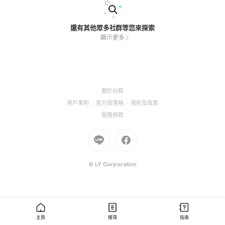
還有其他眾多社群等您來探索
顯示更多
(Open
關於社群
in
(Open
(Open
(Open
用戶準則
官方部落格
規則及政策
a
in
in
in
(Open
服務條款
new
a
a
a
in
window)
new
Go
new
Go
new
a
window)
to
window)
to
window)
new
Line
Facebook
window)
(Open
(Open
© LY Corporation
in
in
a
a
new
new
window)
window)
主頁
搜尋
指南