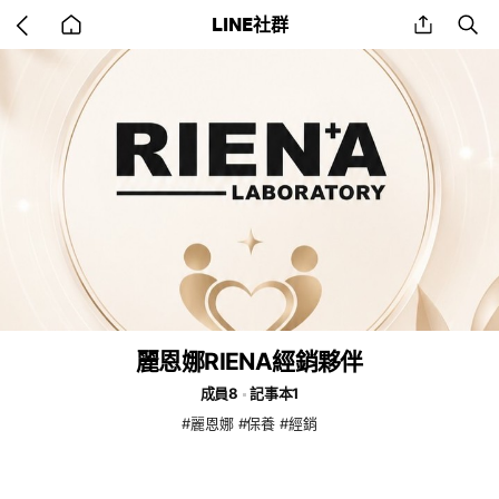
Go
share
se
LINE社群
back
to
home
麗恩娜RIENA經銷夥伴
成員8
記事本1
#麗恩娜 #保養 #經銷