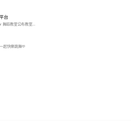
流平台
此平台供Space Mew 舞蹈教室公布教室事宜，例如代課老師、休館日期或是失物招領等等。 也提供學員一個平台互相交流，轉讓課程或是分享課程資訊。
一起快樂跳舞🫶