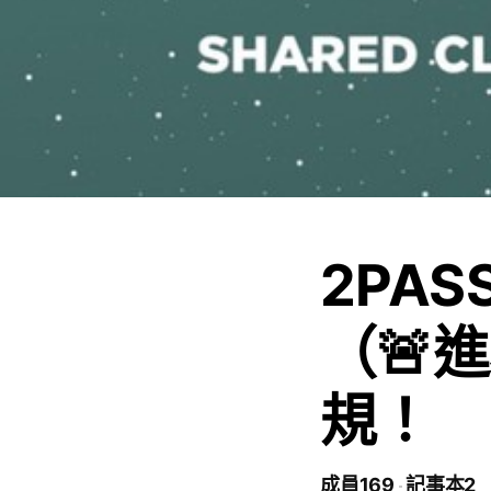
2PAS
（🚨
規！
成員169
記事本2