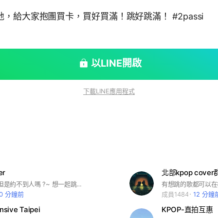
，給大家抱團買卡，買好買滿！跳好跳滿！ #2passi
以LINE開啟
下載LINE應用程式
er
北部kpop cover群
想跳Kpop舞但是約不到人嗎 ?~ 想一起跳舞、練舞、cover，群組裡直接揪起來 😚 #KPOP #Dance #跳舞
20 分鐘前
成員1484
12 分鐘
nsive Taipei
KPOP-直拍互惠