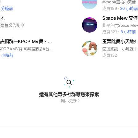
i
#kpop#直拍小天使
1 分鐘前
成員189
20 小時前
地
Space Mew 交
這裡公告喲🪧
成員327
3 小時前
拼舞室揪團許願群—KPOP MV舞、作品班、基礎舞蹈課程
玉葉跳舞小天地💃
#舞蹈教室 #KPOP #MV舞 #舞蹈課程 #台北 #西門
開班資訊｜小班課｜
2 小時前
成員132
還有其他眾多社群等您來探索
顯示更多