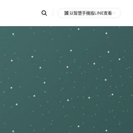
Search
以智慧手機版LINE查看
OpenChats
Open
or
search
messages
area