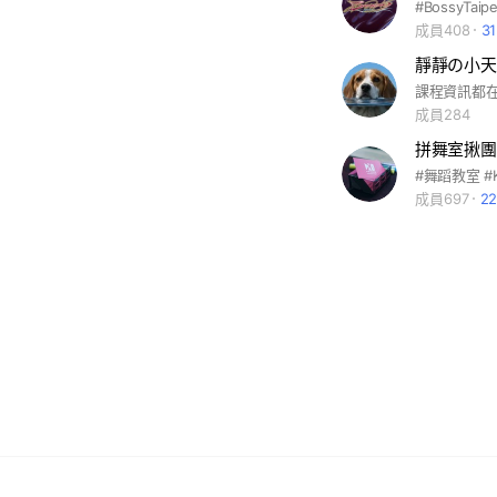
#BossyTaipe
成員408
3
靜靜の小天
課程資訊都在
成員284
成員697
2