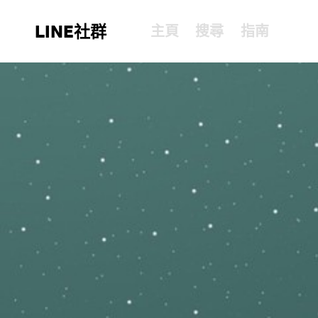
LINE社群
主頁
搜尋
指南