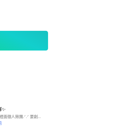
✨️
有想跳的歌都可以在裡面徵人揪團.ᐟ.ᐟ 要創舞團 徵新成員的也可在此招募 歡迎北部喜歡跳kpop舞蹈的大家進來一起約練~ #kpop #dance #舞蹈 #cover
前