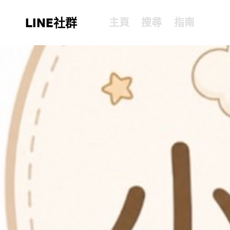
LINE社群
主頁
搜尋
指南