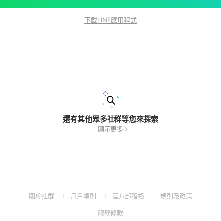
下載LINE應用程式
還有其他眾多社群等您來探索
顯示更多
(Open
(Open
(Open
(Open
關於社群
用戶準則
官方部落格
規則及政策
in
in
in
in
(Open
服務條款
a
a
a
a