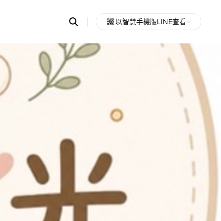
Search
以智慧手機版LINE查看
OpenChats
Open
or
search
messages
area