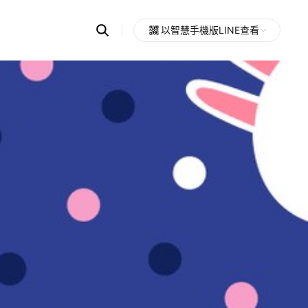
Search
以智慧手機版LINE查看
OpenChats
Open
or
search
messages
area