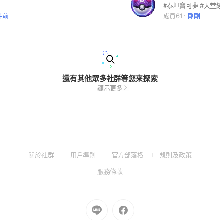
時前
成員61
剛剛
還有其他眾多社群等您來探索
顯示更多
(Open
(Open
(Open
(Open
關於社群
用戶準則
官方部落格
規則及政策
in
in
in
in
(Open
服務條款
a
a
a
a
in
new
new
new
new
a
window)
window)
window)
window)
new
Go
Go
window)
to
to