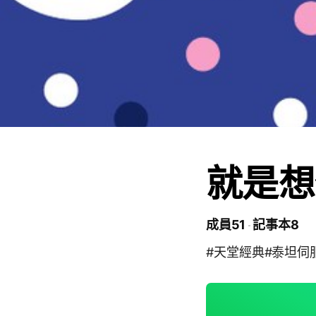
就是想
成員51
記事本8
#天堂經典#泰坦伺