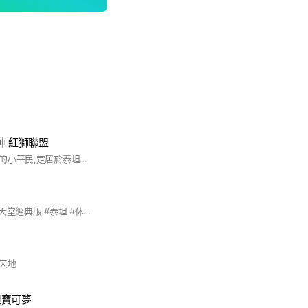
神 紅獅聯盟
我們是一群輕鬆遊玩的小平民,定居於泰坦女神!大家多多聊天互相交流!
一律五百不給殺價 #天堂經典版 #泰坦 #休閒盟
天地
坦寶可夢