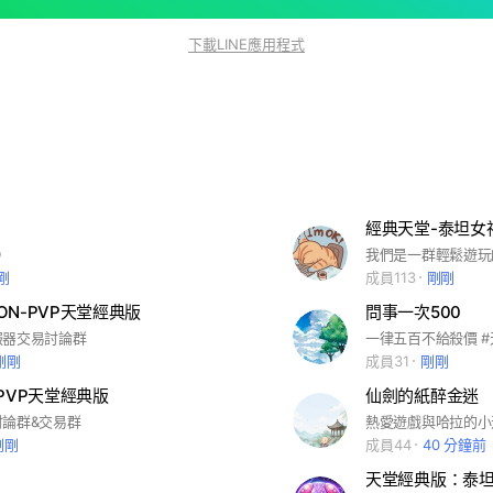
下載LINE應用程式
經典天堂-泰坦女
D
剛
成員113
剛剛
ON-PVP天堂經典版
問事一次500
服器交易討論群
剛剛
成員31
剛剛
-PVP天堂經典版
仙劍的紙醉金迷
論群&交易群
熱愛遊戲與哈拉的小
剛剛
成員44
40 分鐘前
天堂經典版：泰