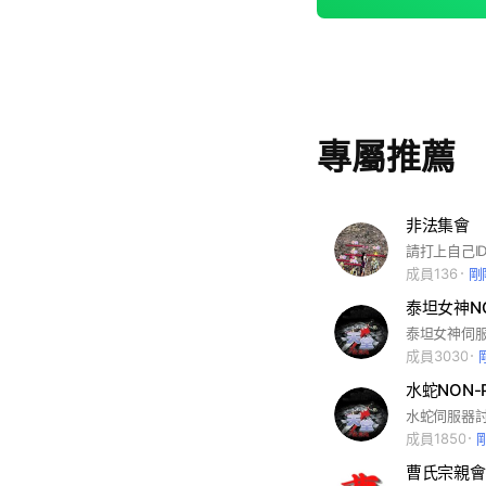
專屬推薦
非法集會
請打上自己I
成員136
剛
泰坦女神N
泰坦女神伺
成員3030
水蛇NON
水蛇伺服器討
成員1850
曹氏宗親會