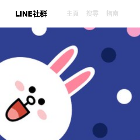
LINE社群
主頁
搜尋
指南